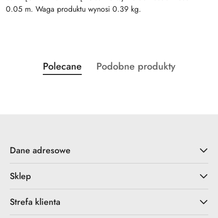
0.05 m. Waga produktu wynosi 0.39 kg.
Produkty
Produkty
Polecane
Podobne produkty
Pomiń karuzelę produktów
o
o
statusie:
statusie:
Dane adresowe
Sklep
Strefa klienta