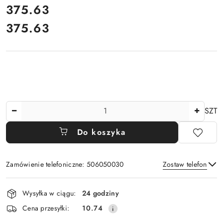
cena:
375.63
375.63
Cena:
Ilość
SZT
Do koszyka
Zamówienie telefoniczne: 506050030
Zostaw telefon
Dostępność
Wysyłka w ciągu:
24 godziny
i
Wyślij
Cena przesyłki:
10.74
dostawa