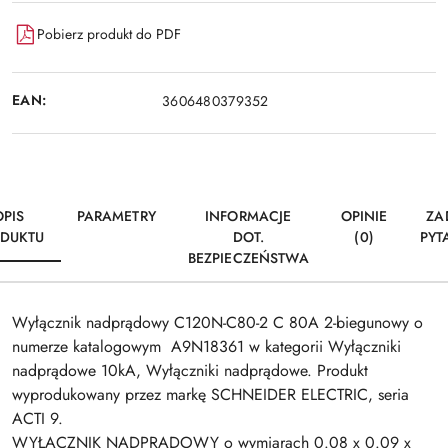
Pobierz produkt do PDF
EAN:
3606480379352
OPIS
PARAMETRY
INFORMACJE
OPINIE
ZA
DUKTU
DOT.
(0)
PYT
BEZPIECZEŃSTWA
Wyłącznik nadprądowy C120N-C80-2 C 80A 2-biegunowy o
numerze katalogowym A9N18361 w kategorii Wyłączniki
nadprądowe 10kA, Wyłączniki nadprądowe. Produkt
wyprodukowany przez markę SCHNEIDER ELECTRIC, seria
ACTI 9.
WYŁĄCZNIK NADPRĄDOWY o wymiarach 0.08 x 0.09 x