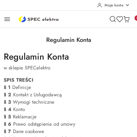
Moje konto
Przejdź do treści głównej
Przejdź do wyszukiwarki
Przejdź do moje konto
Przejdź do menu głównego
Przejdź do stopki
Regulamin Konta
Regulamin Konta
w sklepie SPECelektro
SPIS TREŚCI
§ 1
Definicje
§ 2
Kontakt z Usługodawcą
§ 3
Wymogi techniczne
§ 4
Konto
§ 5
Reklamacje
§ 6
Prawo odstąpienia od umowy
§ 7
Dane osobowe