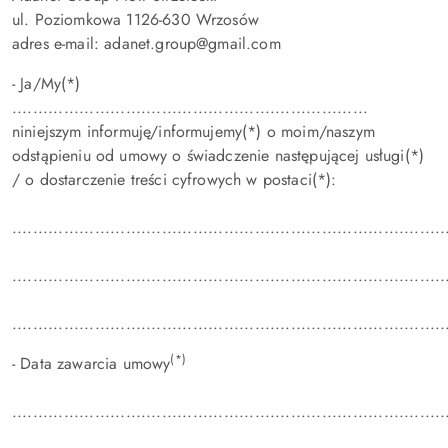
ul. Poziomkowa 1126-630 Wrzosów
adres e-mail: adanet.group@gmail.com
- Ja/My(*)
.....................................................................
niniejszym informuję/informujemy(*) o moim/naszym
odstąpieniu od umowy o świadczenie następującej usługi(*)
/ o dostarczenie treści cyfrowych w postaci(*):
....................................................................................
....................................................................................
....................................................................................
(*)
- Data zawarcia umowy
....................................................................................