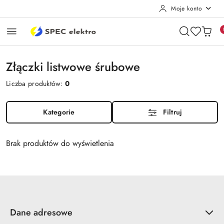
Moje konto
Przejdź do treści głównej
Przejdź do wyszukiwarki
Przejdź do moje konto
Przejdź do menu głównego
Przejdź do stopki
Złączki listwowe śrubowe
Liczba produktów:
0
Kategorie
Filtruj
Brak produktów do wyświetlenia
Dane adresowe