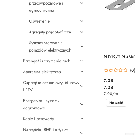
przeciwpożarowe i
ogniochronne
Oświetlenie
Agregaty prądotwórcze
Systemy ładowania
pojazdów elektrycznych
PLD12/2 PŁAS
Przemysł i utrzymanie ruchu
(0
Aparatura elektryczna
7.08
Osprzęt mieszkaniowy, biurowy
Cena:
Cena:
7.08
i RTV
7.08
/
m
Energetyka i systemy
Nowość
odgromowe
Kable i przewody
Narzędzia, BHP i artykuły