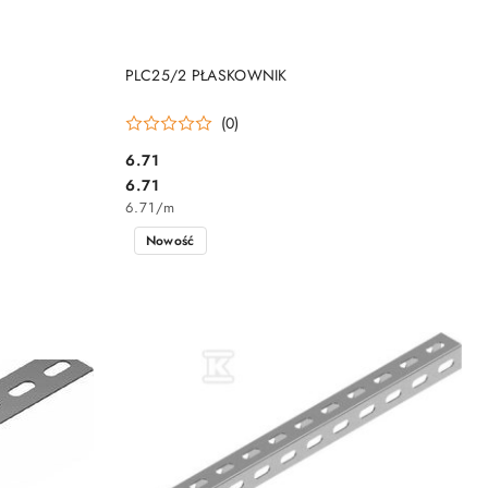
DO KOSZYKA
PLC25/2 PŁASKOWNIK
(0)
6.71
Cena:
Cena:
6.71
6.71
/
m
Nowość