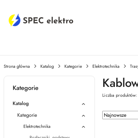
Przejdź do treści głównej
Przejdź do wyszukiwarki
Przejdź do moje konto
Przejdź do menu głównego
Przejdź do stopki
Strona główna
Katalog
Kategorie
Elektrotechnika
Tras
Kablow
Kategorie
Liczba produktów
Katalog
Zastosowano
Sortuj
Kategorie
według
sortowanie:
Elektrotechnika
Najnowsze.
Rozłączniki, podstawy