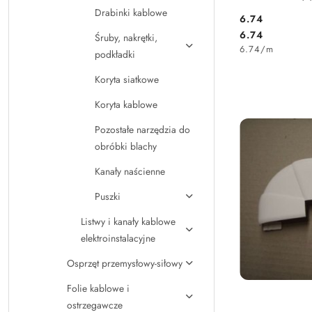
Drabinki kablowe
6.74
Cena:
Cena:
6.74
Śruby, nakrętki,
6.74
/
m
podkładki
Koryta siatkowe
Koryta kablowe
Pozostałe narzędzia do
obróbki blachy
Kanały naścienne
Puszki
Listwy i kanały kablowe
elektroinstalacyjne
Osprzęt przemysłowy-siłowy
Folie kablowe i
ostrzegawcze