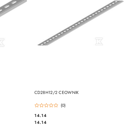
DO KOSZYKA
CD28H12/2 CEOWNIK
(0)
14.14
Cena:
Cena:
14.14