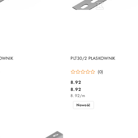
DO KOSZYKA
DO KOSZYKA
KOWNIK
PLT30/2 PŁASKOWNIK
)
(0)
8.92
Cena:
Cena:
8.92
8.92
/
m
Nowość