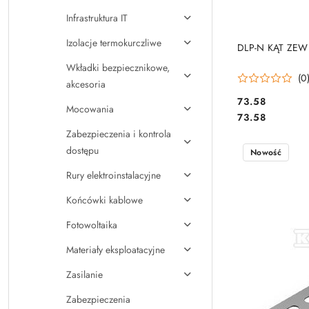
Infrastruktura IT
Izolacje termokurczliwe
DLP-N KĄT ZEW
Wkładki bezpiecznikowe,
(0
akcesoria
73.58
Mocowania
Cena:
Cena:
73.58
Zabezpieczenia i kontrola
dostępu
Nowość
Rury elektroinstalacyjne
Końcówki kablowe
Fotowoltaika
Materiały eksploatacyjne
Zasilanie
Zabezpieczenia