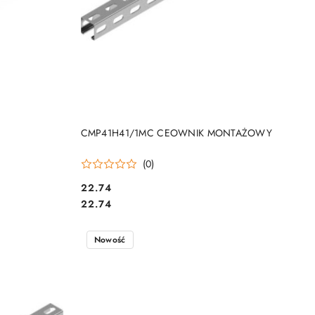
DO KOSZYKA
CMP41H41/1MC CEOWNIK MONTAŻOWY
(0)
22.74
Cena:
Cena:
22.74
Nowość