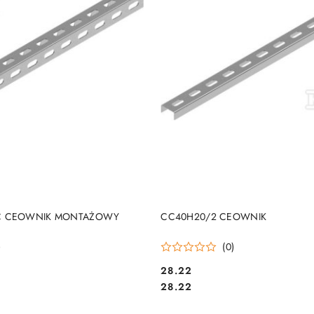
DO KOSZYKA
DO KOSZYKA
C CEOWNIK MONTAŻOWY
CC40H20/2 CEOWNIK
)
(0)
28.22
Cena:
Cena:
28.22