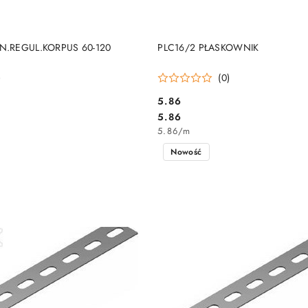
DO KOSZYKA
DO KOSZYKA
N.REGUL.KORPUS 60-120
PLC16/2 PŁASKOWNIK
)
(0)
5.86
Cena:
Cena:
5.86
5.86
/
m
Nowość