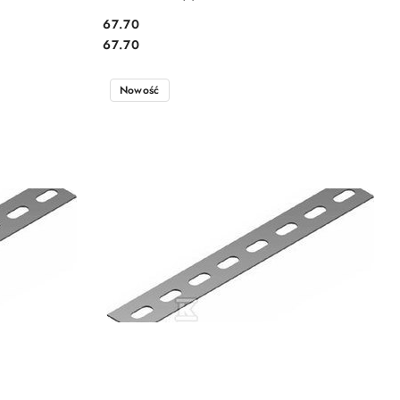
67.70
Cena:
Cena:
67.70
Nowość