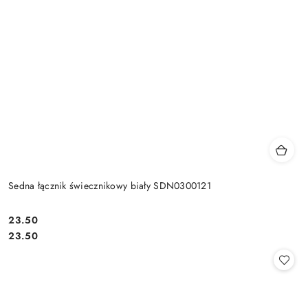
Sedna łącznik świecznikowy biały SDN0300121
23.50
Cena:
Cena:
23.50