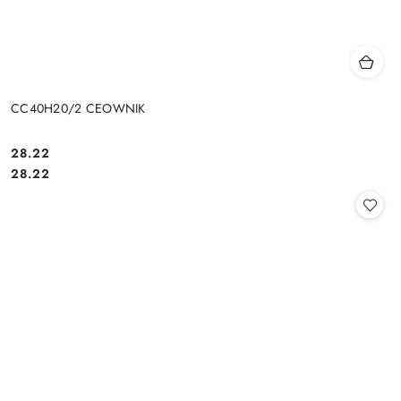
CC40H20/2 CEOWNIK
28.22
Cena:
Cena:
28.22