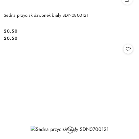
Sedna przycisk dzwonek biały SDN0800121
20.50
Cena:
Cena:
20.50