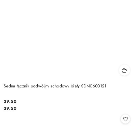
Sedna łącznik podwójny schodowy biały SDN0600121
39.50
Cena:
Cena:
39.50