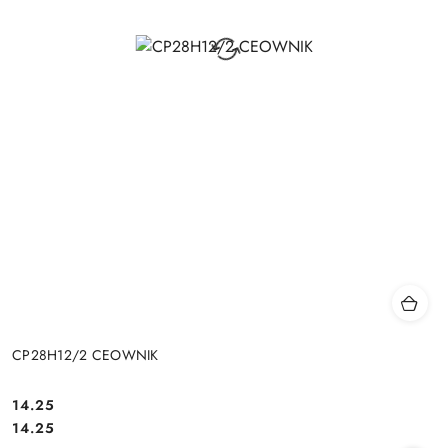
CP28H12/2 CEOWNIK
14.25
Cena:
Cena:
14.25