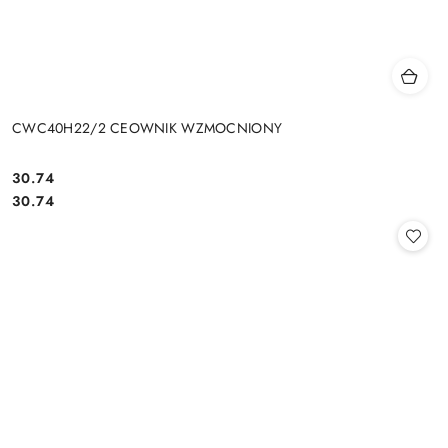
CWC40H22/2 CEOWNIK WZMOCNIONY
30.74
Cena:
Cena:
30.74