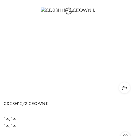
CD28H12/2 CEOWNIK
14.14
Cena:
Cena:
14.14