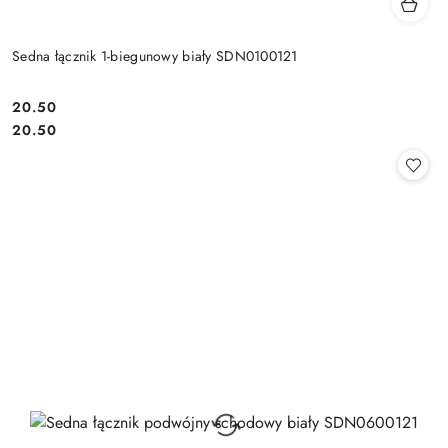
Sedna łącznik 1-biegunowy biały SDN0100121
20.50
Cena:
Cena:
20.50