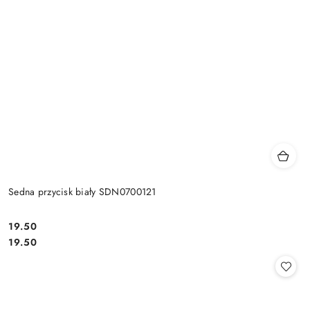
Sedna przycisk biały SDN0700121
19.50
Cena:
Cena:
19.50