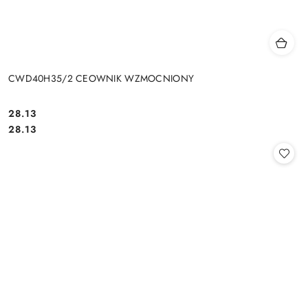
CWD40H35/2 CEOWNIK WZMOCNIONY
28.13
Cena:
Cena:
28.13