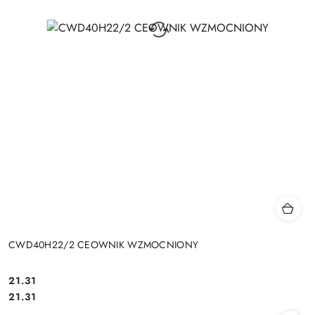
CWD40H22/2 CEOWNIK WZMOCNIONY
21.31
Cena:
Cena:
21.31