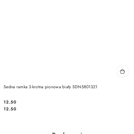
Sedna ramka 3-krotna pionowa biały SDN5801321
12.50
Cena:
Cena:
12.50