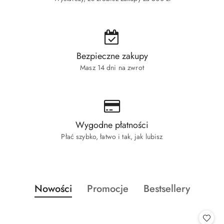
Bezpieczne zakupy
Masz 14 dni na zwrot
Wygodne płatności
Płać szybko, łatwo i tak, jak lubisz
Produkty
Produkty
Produkty
Nowości
Promocje
Bestsellery
Pomiń karuzelę produktów
o
o
o
statusie:
statusie:
statusie: