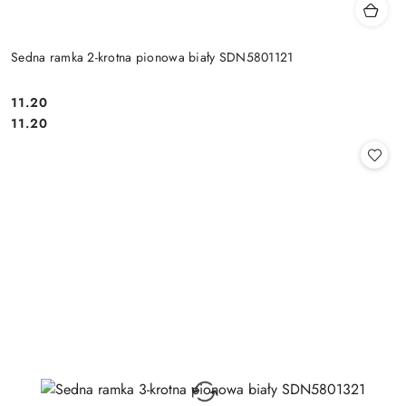
Sedna ramka 2-krotna pionowa biały SDN5801121
11.20
Cena:
Cena:
11.20