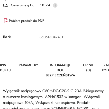
i
Wyślij
Cena przesyłki:
10.74
dostawa
Pobierz produkt do PDF
EAN:
3606480424311
OPIS
PARAMETRY
INFORMACJE
OPINIE
ZA
DUKTU
DOT.
(0)
PYT
BEZPIECZEŃSTWA
Wyłącznik nadprądowy C60H-DC-C20-2 C 20A 2-biegunowy
o numerze katalogowym A9N61532 w kategorii Wyłączniki
nadprądowe 10kA, Wyłączniki nadprądowe. Produkt
wyprodukowany przez markę SCHNEIDER ELECTRIC, seria