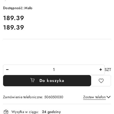
Dostępność:
Mało
cena:
189.39
189.39
Cena:
Ilość
SZT
Do koszyka
Zamówienie telefoniczne: 506050030
Zostaw telefon
Dostępność
Wysyłka w ciągu:
24 godziny