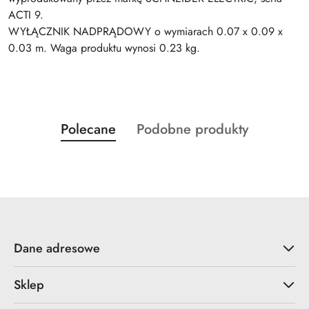
ACTI 9.
WYŁĄCZNIK NADPRĄDOWY o wymiarach 0.07 x 0.09 x
0.03 m. Waga produktu wynosi 0.23 kg.
Produkty
Produkty
Polecane
Podobne produkty
Pomiń karuzelę produktów
o
o
statusie:
statusie:
Dane adresowe
Sklep