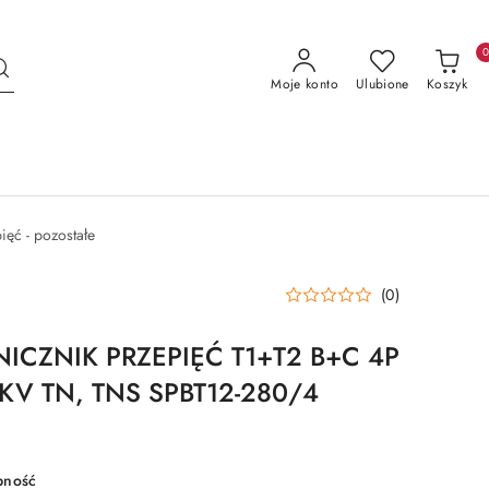
Moje konto
Ulubione
Koszyk
ięć - pozostałe
(0)
ICZNIK PRZEPIĘĆ T1+T2 B+C 4P
5KV TN, TNS SPBT12-280/4
pność