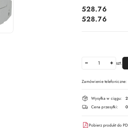
cena:
528.76
528.76
Cena:
Ilość
szt.
Zamówienie telefoniczne
Dostępność
Wysyłka w ciągu:
2
i
Cena przesyłki:
dostawa
Pobierz produkt do P