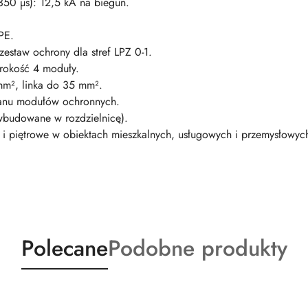
50 µs): 12,5 kA na biegun.
PE.
zestaw ochrony dla stref LPZ 0-1.
rokość 4 moduły.
mm², linka do 35 mm².
stanu modułów ochronnych.
wbudowane w rozdzielnicę).
 i piętrowe w obiektach mieszkalnych, usługowych i przemysłowych
Produkty
Produkty
Polecane
Podobne produkty
o
o
statusie:
statusie: