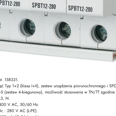
at. 158331.
ęć Typ 1+2 (klasa I+II), zestaw urządzenia piorunochronnego i SP
-S (zestaw 4‑biegunowy), możliwość stosowania w TN/TT zgodnie 
L3, N.
/400 V AC, 50/60 Hz.
Uc ​: 280 V AC (L-PE).