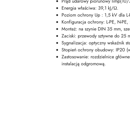
Prąd udarowy piorunowy Iimp(10/3
Energia właściwa: 39,1 kJ/Ω.
Poziom ochrony Up ​: 1,5 kV dla L-
Konfiguracja ochrony: L-PE, N-PE, 
Montaż: na szynie DIN 35 mm, sze
Zaciski: przewody sztywne do 25 
Sygnalizacja: optyczny wskaźnik 
Stopień ochrony obudowy: IP20 (
Zastosowanie: rozdzielnice główne
instalacją odgromową.
Pomiń karuzelę produktów