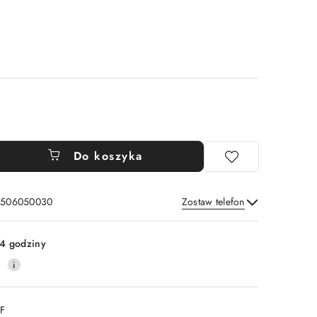
Do koszyka
: 506050030
Zostaw telefon
Wyślij
4 godziny
0
DF