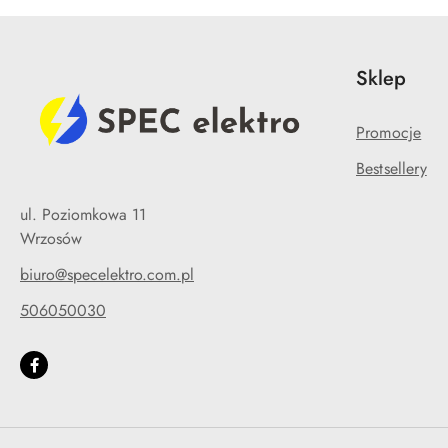
Sklep
Promocje
Bestsellery
ul. Poziomkowa 11
Wrzosów
biuro@specelektro.com.pl
506050030