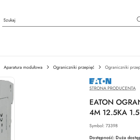
Aparatura modułowa
Ograniczniki przepięć
Ograniczniki przep
NAZWA
PRODUCENTA:
EATON
STRONA PRODUCENTA
EATON OGRAN
4M 12.5KA 1.
Symbol:
73398
Dostępność:
Duża dostę