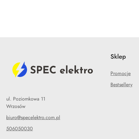
Pomiń karuzelę produktów
Sklep
Promocje
Bestsellery
ul. Poziomkowa 11
Wrzosów
biuro@specelektro.com.pl
506050030