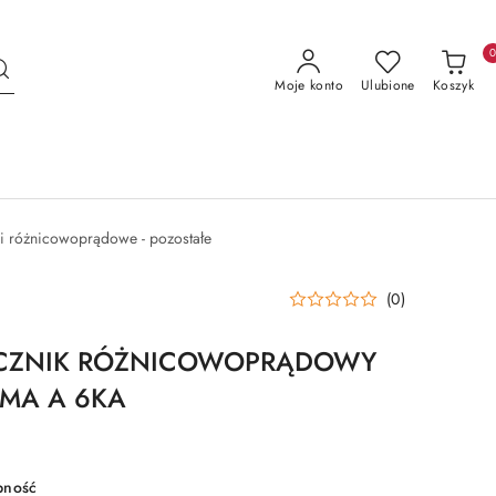
Moje konto
Ulubione
Koszyk
i różnicowoprądowe - pozostałe
(0)
CZNIK RÓŻNICOWOPRĄDOWY
0MA A 6KA
pność