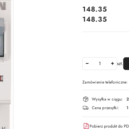
cena:
148.35
148.35
Cena:
Ilość
szt.
Zamówienie telefoniczne
Dostępność
Wysyłka w ciągu:
2
i
Cena przesyłki:
1
dostawa
Pobierz produkt do P