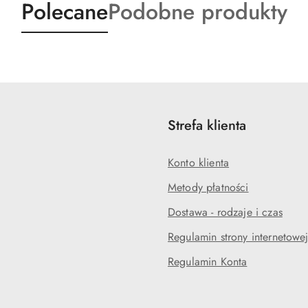
Produkty
Produkty
Polecane
Podobne produkty
o
o
statusie:
statusie:
Strefa klienta
Konto klienta
Metody płatności
Dostawa - rodzaje i czas
Regulamin strony internetowe
Regulamin Konta