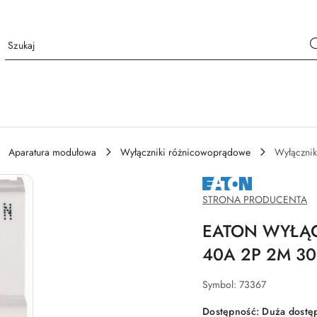
Aparatura modułowa
Wyłączniki różnicowoprądowe
Wyłącznik
NAZWA
PRODUCENTA:
EATON
STRONA PRODUCENTA
EATON WYŁĄ
40A 2P 2M 3
Symbol:
73367
Dostępność:
Duża dostę