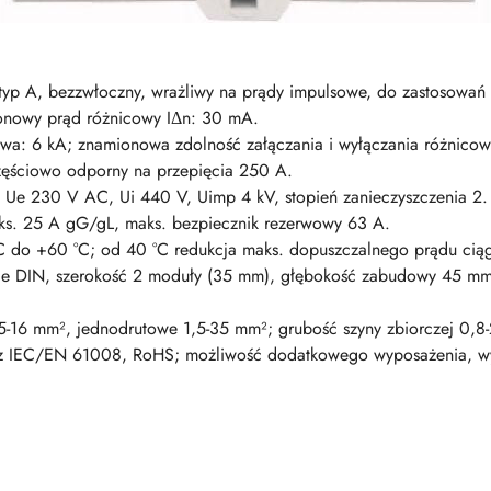
typ A, bezzwłoczny, wrażliwy na prądy impulsowe, do zastosowa
onowy prąd różnicowy IΔn: 30 mA.
wa: 6 kA; znamionowa zdolność załączania i wyłączania różnico
zęściowo odporny na przepięcia 250 A.
: Ue 230 V AC, Ui 440 V, Uimp 4 kV, stopień zanieczyszczenia 2.
ks. 25 A gG/gL, maks. bezpiecznik rezerwowy 63 A.
°C do +60 °C; od 40 °C redukcja maks. dopuszczalnego prądu cią
nie DIN, szerokość 2 moduły (35 mm), głębokość zabudowy 45 m
,5-16 mm², jednodrutowe 1,5-35 mm²; grubość szyny zbiorczej 0,8
 z IEC/EN 61008, RoHS; możliwość dodatkowego wyposażenia, w