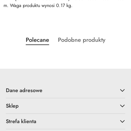
m. Waga produktu wynosi 0.17 kg.
Produkty
Produkty
Polecane
Podobne produkty
Pomiń karuzelę produktów
o
o
statusie:
statusie:
Dane adresowe
Sklep
Strefa klienta