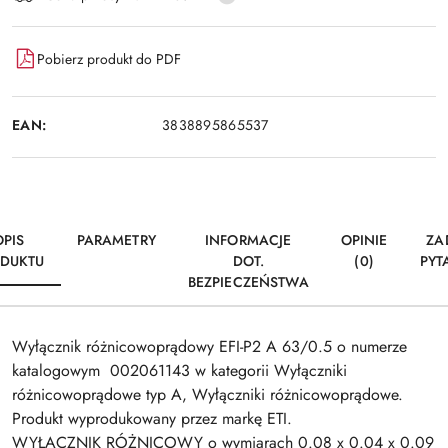
dostawa
Pobierz produkt do PDF
EAN:
3838895865537
OPIS
PARAMETRY
INFORMACJE
OPINIE
ZA
DUKTU
DOT.
(0)
PYT
BEZPIECZEŃSTWA
Wyłącznik różnicowoprądowy EFI-P2 A 63/0.5 o numerze
katalogowym 002061143 w kategorii Wyłączniki
różnicowoprądowe typ A, Wyłączniki różnicowoprądowe.
Produkt wyprodukowany przez markę ETI.
WYŁĄCZNIK RÓŻNICOWY o wymiarach 0.08 x 0.04 x 0.09