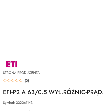
NAZWA
PRODUCENTA:
ETI
POLAM
STRONA PRODUCENTA
SP.Z
O.O.
(0)
EFI-P2 A 63/0.5 WYŁ.RÓŻNIC-PRĄD.
Symbol:
002061143