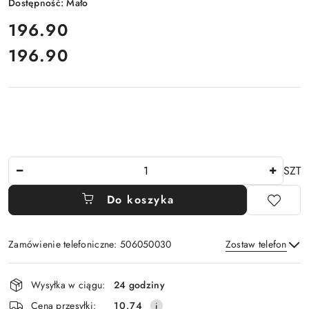
Dostępność:
Mało
cena:
196.90
196.90
Cena:
Ilość
SZT
Do koszyka
Zamówienie telefoniczne: 506050030
Zostaw telefon
Dostępność
Wysyłka w ciągu:
24 godziny
i
Wyślij
Cena przesyłki:
10.74