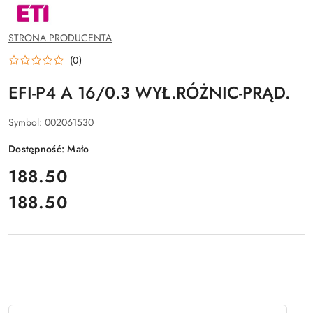
NAZWA
PRODUCENTA:
ETI
POLAM
STRONA PRODUCENTA
SP.Z
O.O.
(0)
EFI-P4 A 16/0.3 WYŁ.RÓŻNIC-PRĄD.
Symbol:
002061530
Dostępność:
Mało
cena:
188.50
188.50
Cena:
Ilość