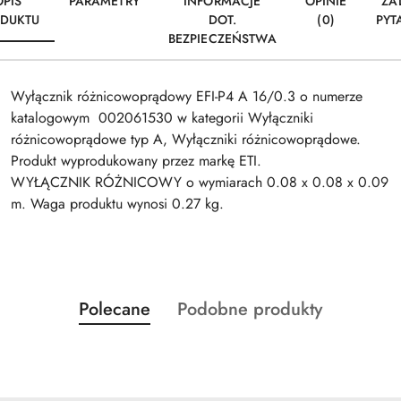
OPIS
PARAMETRY
INFORMACJE
OPINIE
ZA
DUKTU
DOT.
(0)
PYT
BEZPIECZEŃSTWA
Wyłącznik różnicowoprądowy EFI-P4 A 16/0.3 o numerze
katalogowym 002061530 w kategorii Wyłączniki
różnicowoprądowe typ A, Wyłączniki różnicowoprądowe.
Produkt wyprodukowany przez markę ETI.
WYŁĄCZNIK RÓŻNICOWY o wymiarach 0.08 x 0.08 x 0.09
m. Waga produktu wynosi 0.27 kg.
Produkty
Produkty
Polecane
Podobne produkty
Pomiń karuzelę produktów
o
o
statusie:
statusie: