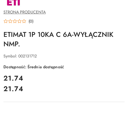
PRODUCENTA:
ETI
POLAM
STRONA PRODUCENTA
SP.Z
O.O.
(0)
ETIMAT 1P 10KA C 6A-WYŁĄCZNIK
NMP.
Symbol:
002131712
Dostępność:
Średnia dostępność
cena:
21.74
21.74
Cena: