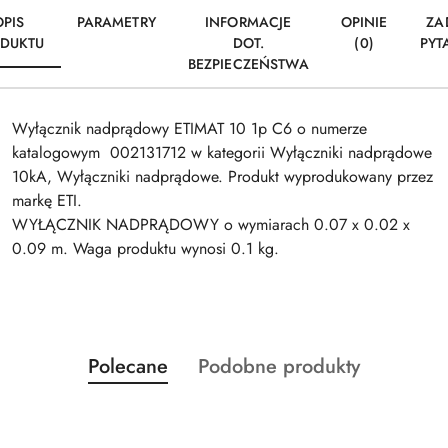
OPIS
PARAMETRY
INFORMACJE
OPINIE
ZA
DUKTU
DOT.
(0)
PYT
BEZPIECZEŃSTWA
Wyłącznik nadprądowy ETIMAT 10 1p C6 o numerze
katalogowym 002131712 w kategorii Wyłączniki nadprądowe
10kA, Wyłączniki nadprądowe. Produkt wyprodukowany przez
markę ETI.
WYŁĄCZNIK NADPRĄDOWY o wymiarach 0.07 x 0.02 x
0.09 m. Waga produktu wynosi 0.1 kg.
Produkty
Produkty
Polecane
Podobne produkty
Pomiń karuzelę produktów
o
o
statusie:
statusie: