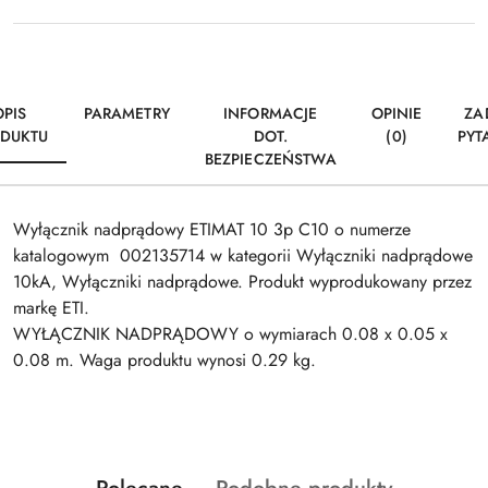
OPIS
PARAMETRY
INFORMACJE
OPINIE
ZA
DUKTU
DOT.
(0)
PYT
BEZPIECZEŃSTWA
Wyłącznik nadprądowy ETIMAT 10 3p C10 o numerze
katalogowym 002135714 w kategorii Wyłączniki nadprądowe
10kA, Wyłączniki nadprądowe. Produkt wyprodukowany przez
markę ETI.
WYŁĄCZNIK NADPRĄDOWY o wymiarach 0.08 x 0.05 x
0.08 m. Waga produktu wynosi 0.29 kg.
Produkty
Produkty