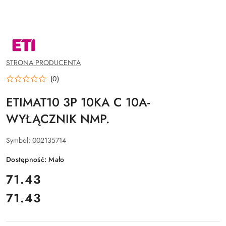
NAZWA
PRODUCENTA:
ETI
POLAM
STRONA PRODUCENTA
SP.Z
O.O.
(0)
ETIMAT10 3P 10KA C 10A-
WYŁĄCZNIK NMP.
Symbol:
002135714
Dostępność:
Mało
cena:
71.43
71.43
Cena: