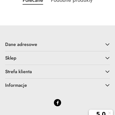
Polecane
Podobne produkty
Pomiń karuzelę produktów
o
o
statusie:
statusie:
Dane adresowe
Sklep
Strefa klienta
Informacje