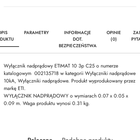
OPIS
PARAMETRY
INFORMACJE
OPINIE
ZA
DUKTU
DOT.
(0)
PYT
BEZPIECZEŃSTWA
Wyłącznik nadprądowy ETIMAT 10 3p C25 o numerze
katalogowym 002135718 w kategorii Wyłączniki nadprądowe
10kA, Wyłączniki nadprądowe. Produkt wyprodukowany przez
markę ETI.
WYŁĄCZNIK NADPRĄDOWY o wymiarach 0.07 x 0.05 x
0.09 m. Waga produktu wynosi 0.31 kg.
Produkty
Produkty