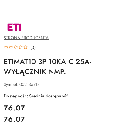
NAZWA
PRODUCENTA:
ETI
POLAM
STRONA PRODUCENTA
SP.Z
O.O.
(0)
ETIMAT10 3P 10KA C 25A-
WYŁĄCZNIK NMP.
Symbol:
002135718
Dostępność:
Średnia dostępność
cena:
76.07
76.07
Cena: