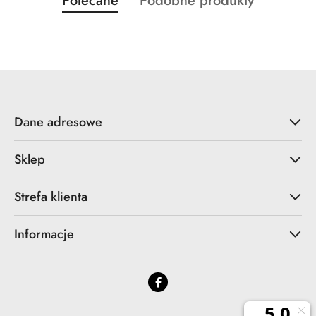
Polecane
Podobne produkty
Pomiń karuzelę produktów
o
o
statusie:
statusie:
Dane adresowe
Sklep
Strefa klienta
Informacje