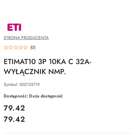
NAZWA
PRODUCENTA:
ETI
POLAM
STRONA PRODUCENTA
SP.Z
O.O.
(0)
ETIMAT10 3P 10KA C 32A-
WYŁĄCZNIK NMP.
Symbol:
002135719
Dostępność:
Duża dostępność
cena:
79.42
79.42
Cena: