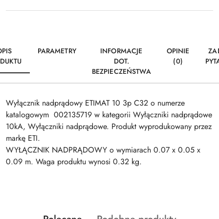
OPIS
PARAMETRY
INFORMACJE
OPINIE
ZA
DUKTU
DOT.
(0)
PYT
BEZPIECZEŃSTWA
Wyłącznik nadprądowy ETIMAT 10 3p C32 o numerze
katalogowym 002135719 w kategorii Wyłączniki nadprądowe
10kA, Wyłączniki nadprądowe. Produkt wyprodukowany przez
markę ETI.
WYŁĄCZNIK NADPRĄDOWY o wymiarach 0.07 x 0.05 x
0.09 m. Waga produktu wynosi 0.32 kg.
Produkty
Produkty