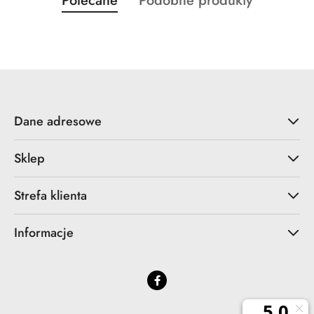
Polecane
Podobne produkty
Pomiń karuzelę produktów
o
o
statusie:
statusie:
Dane adresowe
Sklep
Strefa klienta
Informacje