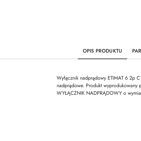
OPIS PRODUKTU
PA
Wyłącznik nadprądowy ETIMAT 6 2p C1
nadprądowe. Produkt wyprodukowany pr
WYŁĄCZNIK NADPRĄDOWY o wymiarach 
Pomiń karuzelę produktów