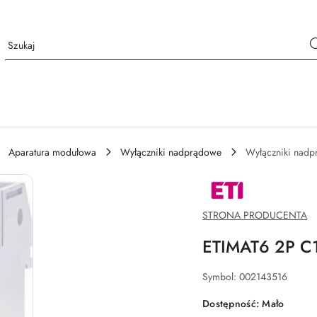
Aparatura modułowa
Wyłączniki nadprądowe
Wyłączniki nad
NAZWA
PRODUCENTA:
ETI
POLAM
STRONA PRODUCENTA
SP.Z
O.O.
ETIMAT6 2P 
Symbol:
002143516
Dostępność:
Mało