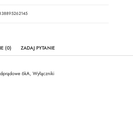
838895262145
E (0)
ZADAJ PYTANIE
adprądowe 6kA, Wyłączniki