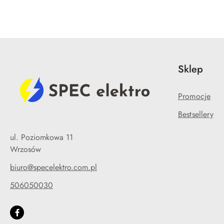
Sklep
Promocje
Bestsellery
ul. Poziomkowa 11
Wrzosów
biuro@specelektro.com.pl
506050030