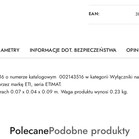
EAN:
3
RAMETRY
INFORMACJE DOT. BEZPIECZEŃSTWA
OPINI
6 o numerze katalogowym 002143516 w kategorii Wyłączniki n
zez markę ETI, seria ETIMAT.
0.07 x 0.04 x 0.09 m. Waga produktu wynosi 0.23 kg.
Produkty
Produkty
Polecane
Podobne produkty