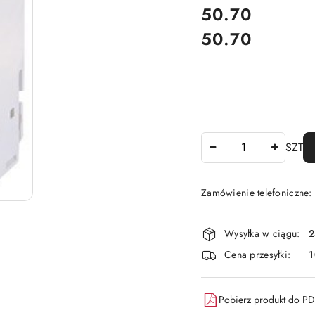
cena:
50.70
50.70
Cena:
Ilość
SZT
Zamówienie telefoniczne
Dostępność
Wysyłka w ciągu:
2
i
Cena przesyłki:
1
dostawa
Pobierz produkt do P