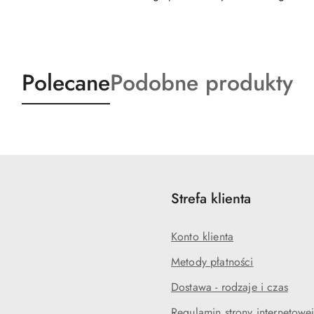
Produkty
Produkty
Polecane
Podobne produkty
o
o
statusie:
statusie:
Strefa klienta
Konto klienta
Metody płatności
Dostawa - rodzaje i czas
Regulamin strony internetowe