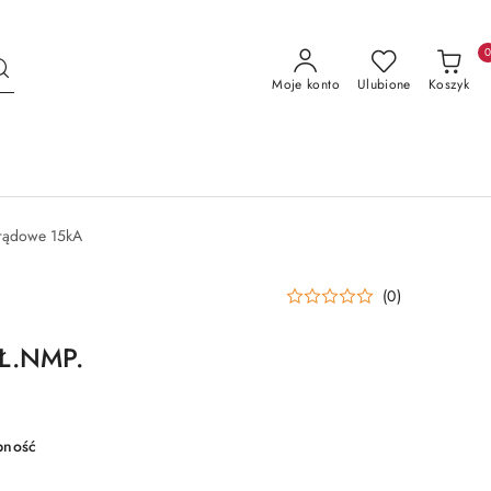
Moje konto
Ulubione
Koszyk
prądowe 15kA
(0)
Ł.NMP.
pność