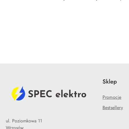
Pomiń karuzelę produktów
Sklep
Promocje
Bestsellery
ul. Poziomkowa 11
Wrzosów