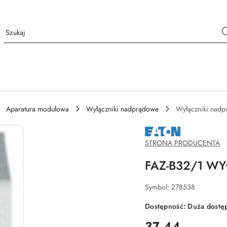
Aparatura modułowa
Wyłączniki nadprądowe
Wyłączniki nad
NAZWA
PRODUCENTA:
EATON
STRONA PRODUCENTA
FAZ-B32/1 WY
Symbol:
278538
Dostępność:
Duża dostę
cena:
37.44