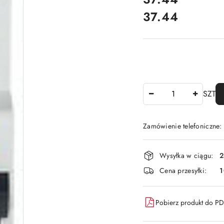
37.44
Cena:
Ilość
SZT
Zamówienie telefoniczne
Dostępność
Wysyłka w ciągu:
2
i
Cena przesyłki:
1
dostawa
Pobierz produkt do P