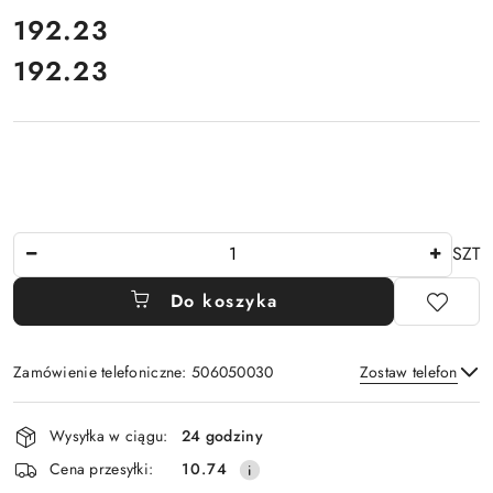
cena:
192.23
192.23
Cena:
Ilość
SZT
Do koszyka
Zamówienie telefoniczne: 506050030
Zostaw telefon
Dostępność
Wysyłka w ciągu:
24 godziny
i
Wyślij
Cena przesyłki:
10.74
dostawa