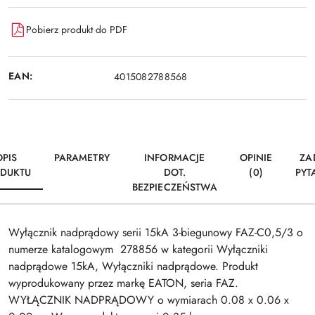
Pobierz produkt do PDF
EAN:
4015082788568
OPIS
PARAMETRY
INFORMACJE
OPINIE
ZA
DUKTU
DOT.
(0)
PYT
BEZPIECZEŃSTWA
Wyłącznik nadprądowy serii 15kA 3-biegunowy FAZ-C0,5/3 o
numerze katalogowym 278856 w kategorii Wyłączniki
nadprądowe 15kA, Wyłączniki nadprądowe. Produkt
wyprodukowany przez markę EATON, seria FAZ.
WYŁĄCZNIK NADPRĄDOWY o wymiarach 0.08 x 0.06 x