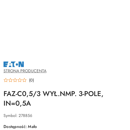
NAZWA
PRODUCENTA:
EATON
STRONA PRODUCENTA
(0)
FAZ-C0,5/3 WYŁ.NMP. 3-POLE,
IN=0,5A
Symbol:
278856
Dostępność:
Mało