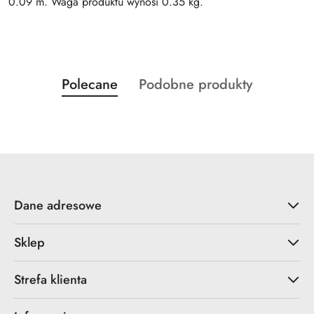
0.09 m. Waga produktu wynosi 0.35 kg.
Produkty
Produkty
Polecane
Podobne produkty
Pomiń karuzelę produktów
o
o
statusie:
statusie:
Dane adresowe
Sklep
Strefa klienta