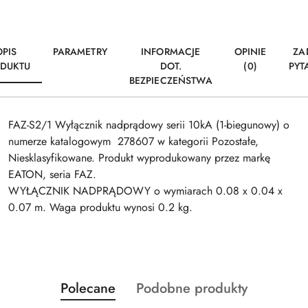
OPIS
PARAMETRY
INFORMACJE
OPINIE
ZA
DUKTU
DOT.
(0)
PYT
BEZPIECZEŃSTWA
FAZ-S2/1 Wyłącznik nadprądowy serii 10kA (1-biegunowy) o
numerze katalogowym 278607 w kategorii Pozostałe,
Niesklasyfikowane. Produkt wyprodukowany przez markę
EATON, seria FAZ.
WYŁĄCZNIK NADPRĄDOWY o wymiarach 0.08 x 0.04 x
0.07 m. Waga produktu wynosi 0.2 kg.
Produkty
Produkty
Polecane
Podobne produkty
Pomiń karuzelę produktów
o
o