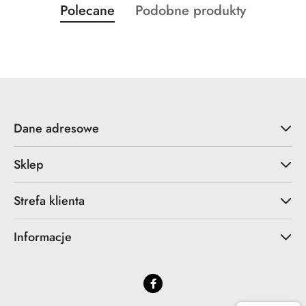
Produkty
Produkty
Polecane
Podobne produkty
Pomiń karuzelę produktów
o
o
statusie:
statusie:
Dane adresowe
Sklep
Strefa klienta
Informacje