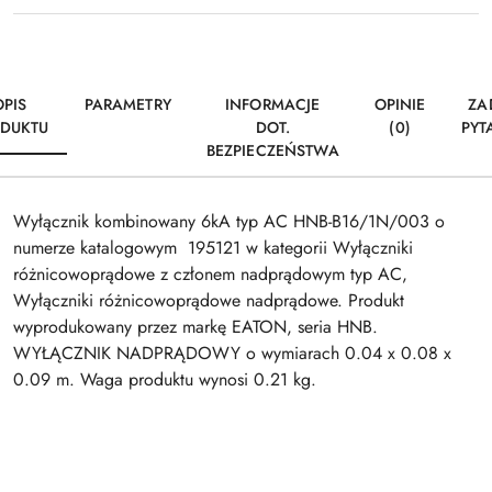
OPIS
PARAMETRY
INFORMACJE
OPINIE
ZA
DUKTU
DOT.
(0)
PYT
BEZPIECZEŃSTWA
Wyłącznik kombinowany 6kA typ AC HNB-B16/1N/003 o
numerze katalogowym 195121 w kategorii Wyłączniki
różnicowoprądowe z członem nadprądowym typ AC,
Wyłączniki różnicowoprądowe nadprądowe. Produkt
wyprodukowany przez markę EATON, seria HNB.
WYŁĄCZNIK NADPRĄDOWY o wymiarach 0.04 x 0.08 x
0.09 m. Waga produktu wynosi 0.21 kg.