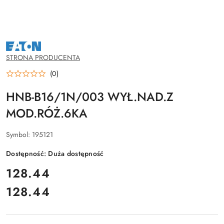
NAZWA
PRODUCENTA:
EATON
STRONA PRODUCENTA
(0)
HNB-B16/1N/003 WYŁ.NAD.Z
MOD.RÓŻ.6KA
Symbol:
195121
Dostępność:
Duża dostępność
cena:
128.44
128.44
Cena: