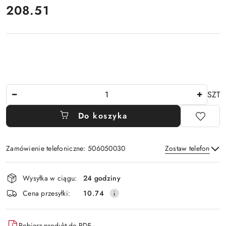
208.51
Cena:
Ilość
SZT
Do koszyka
Zamówienie telefoniczne: 506050030
Zostaw telefon
Dostępność
Wysyłka w ciągu:
24 godziny
i
Wyślij
Cena przesyłki:
10.74
dostawa
Pobierz produkt do PDF