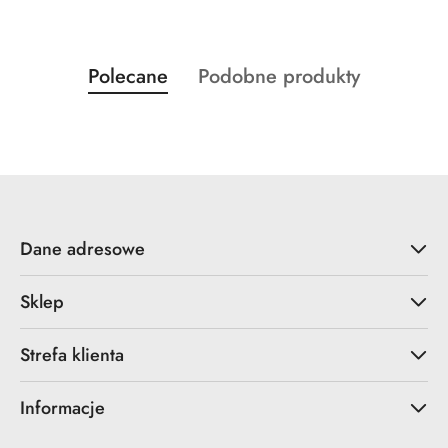
Produkty
Produkty
Polecane
Podobne produkty
Pomiń karuzelę produktów
o
o
statusie:
statusie:
Dane adresowe
Sklep
Strefa klienta
Informacje