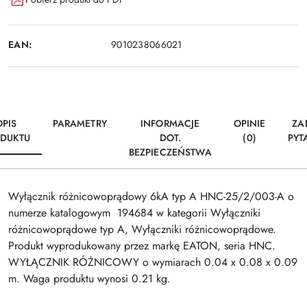
EAN:
9010238066021
OPIS
PARAMETRY
INFORMACJE
OPINIE
ZA
DUKTU
DOT.
(0)
PYT
BEZPIECZEŃSTWA
Wyłącznik różnicowoprądowy 6kA typ A HNC-25/2/003-A o
numerze katalogowym 194684 w kategorii Wyłączniki
różnicowoprądowe typ A, Wyłączniki różnicowoprądowe.
Produkt wyprodukowany przez markę EATON, seria HNC.
WYŁĄCZNIK RÓŻNICOWY o wymiarach 0.04 x 0.08 x 0.09
m. Waga produktu wynosi 0.21 kg.