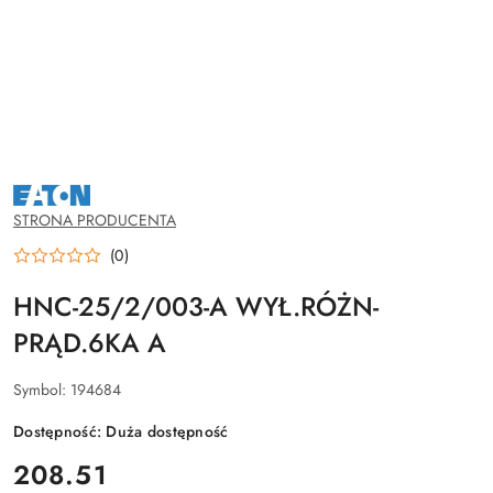
NAZWA
PRODUCENTA:
EATON
STRONA PRODUCENTA
(0)
HNC-25/2/003-A WYŁ.RÓŻN-
PRĄD.6KA A
Symbol:
194684
Dostępność:
Duża dostępność
cena:
208.51