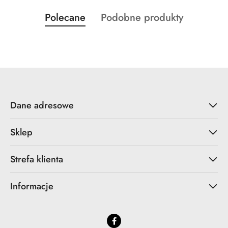
Produkty
Produkty
Polecane
Podobne produkty
Pomiń karuzelę produktów
o
o
statusie:
statusie:
Dane adresowe
Sklep
Strefa klienta
Informacje