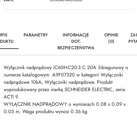
OPIS
PARAMETRY
INFORMACJE
OPINIE
ZA
DUKTU
DOT.
(0)
PYT
BEZPIECZEŃSTWA
Wyłącznik nadprądowy iC60H-C20-3 C 20A 3-biegunowy o
numerze katalogowym A9F07320 w kategorii Wyłączniki
nadprądowe 10kA, Wyłączniki nadprądowe. Produkt
wyprodukowany przez markę SCHNEIDER ELECTRIC, seria
ACTI 9.
WYŁĄCZNIK NADPRĄDOWY o wymiarach 0.08 x 0.09 x
0.05 m. Waga produktu wynosi 0.36 kg.