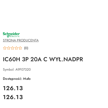
NAZWA
PRODUCENTA:
SCHNEIDER
STRONA PRODUCENTA
ELECTRIC
(0)
IC60H 3P 20A C WYŁ.NADPR
Symbol:
A9F07320
Dostępność:
Mało
cena:
126.13
126.13
Cena: