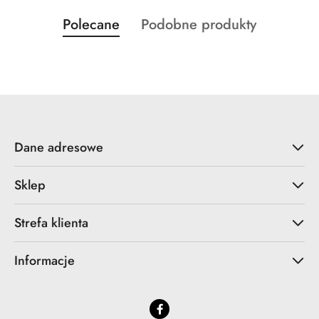
Produkty
Produkty
Polecane
Podobne produkty
Pomiń karuzelę produktów
o
o
statusie:
statusie:
Dane adresowe
Sklep
Strefa klienta
Informacje