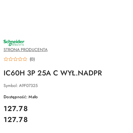
NAZWA
PRODUCENTA:
SCHNEIDER
STRONA PRODUCENTA
ELECTRIC
(0)
IC60H 3P 25A C WYŁ.NADPR
Symbol:
A9F07325
Dostępność:
Mało
cena:
127.78
127.78
Cena: