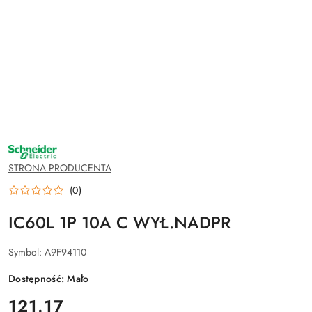
NAZWA
PRODUCENTA:
SCHNEIDER
STRONA PRODUCENTA
ELECTRIC
(0)
IC60L 1P 10A C WYŁ.NADPR
Symbol:
A9F94110
Dostępność:
Mało
cena:
121.17