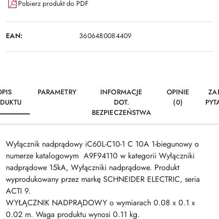
Pobierz produkt do PDF
EAN:
3606480084409
OPIS
PARAMETRY
INFORMACJE
OPINIE
ZA
DUKTU
DOT.
(0)
PYT
BEZPIECZEŃSTWA
Wyłącznik nadprądowy iC60L-C10-1 C 10A 1-biegunowy o
numerze katalogowym A9F94110 w kategorii Wyłączniki
nadprądowe 15kA, Wyłączniki nadprądowe. Produkt
wyprodukowany przez markę SCHNEIDER ELECTRIC, seria
ACTI 9.
WYŁĄCZNIK NADPRĄDOWY o wymiarach 0.08 x 0.1 x
0.02 m. Waga produktu wynosi 0.11 kg.