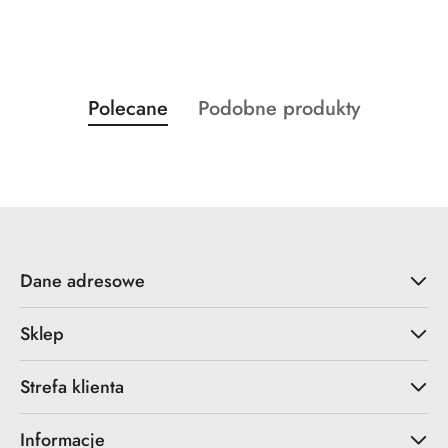
Produkty
Produkty
Polecane
Podobne produkty
Pomiń karuzelę produktów
o
o
statusie:
statusie:
Dane adresowe
Sklep
Strefa klienta
Informacje