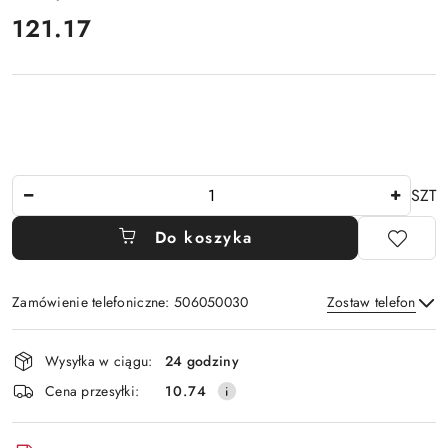
121.17
Cena:
Ilość
SZT
Do koszyka
Zamówienie telefoniczne: 506050030
Zostaw telefon
Dostępność
Wysyłka w ciągu:
24 godziny
i
Wyślij
Cena przesyłki:
10.74
dostawa