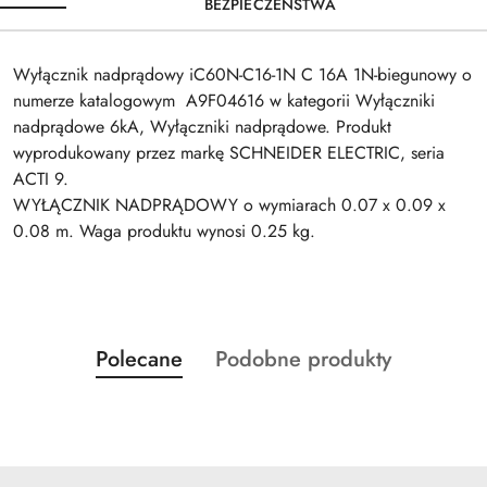
BEZPIECZEŃSTWA
Wyłącznik nadprądowy iC60N-C16-1N C 16A 1N-biegunowy o
numerze katalogowym A9F04616 w kategorii Wyłączniki
nadprądowe 6kA, Wyłączniki nadprądowe. Produkt
wyprodukowany przez markę SCHNEIDER ELECTRIC, seria
ACTI 9.
WYŁĄCZNIK NADPRĄDOWY o wymiarach 0.07 x 0.09 x
0.08 m. Waga produktu wynosi 0.25 kg.
Produkty
Produkty
Polecane
Podobne produkty
Pomiń karuzelę produktów
o
o
statusie:
statusie: