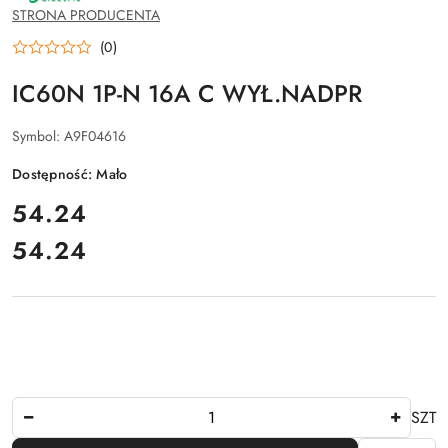
SCHNEIDER
STRONA PRODUCENTA
ELECTRIC
(0)
IC60N 1P-N 16A C WYŁ.NADPR
Symbol:
A9F04616
Dostępność:
Mało
cena:
54.24
54.24
Cena:
Ilość
SZT