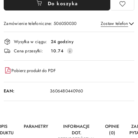
Do koszyka
Zamówienie telefoniczne: 506050030
Zostaw telefon
Dostępność
Wysyłka w ciągu:
24 godziny
i
Wyślij
Cena przesyłki:
10.74
dostawa
Pobierz produkt do PDF
EAN:
3606480440960
OPIS
PARAMETRY
INFORMACJE
OPINIE
ZA
DUKTU
DOT.
(0)
PYT