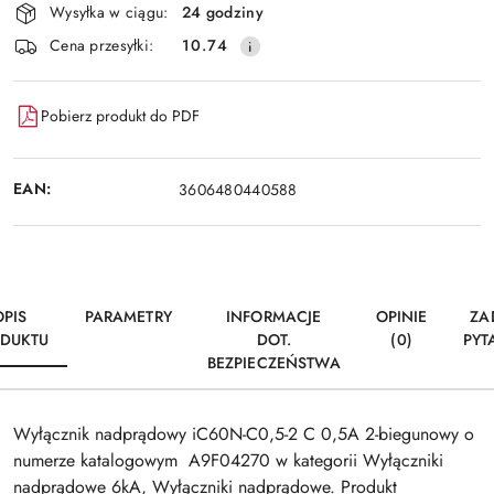
Wysyłka w ciągu:
24 godziny
i
Wyślij
Cena przesyłki:
10.74
dostawa
Pobierz produkt do PDF
EAN:
3606480440588
OPIS
PARAMETRY
INFORMACJE
OPINIE
ZA
DUKTU
DOT.
(0)
PYT
BEZPIECZEŃSTWA
Wyłącznik nadprądowy iC60N-C0,5-2 C 0,5A 2-biegunowy o
numerze katalogowym A9F04270 w kategorii Wyłączniki
nadprądowe 6kA, Wyłączniki nadprądowe. Produkt