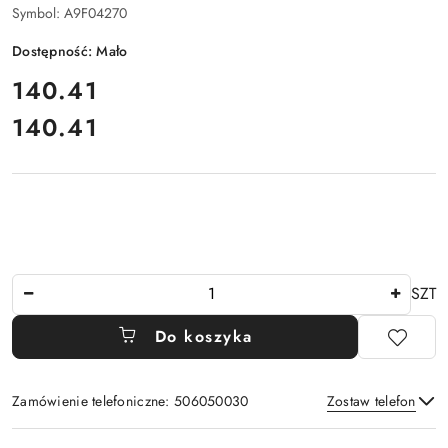
Symbol:
A9F04270
Dostępność:
Mało
cena:
140.41
140.41
Cena:
Ilość
SZT
Do koszyka
Zamówienie telefoniczne: 506050030
Zostaw telefon
Dostępność