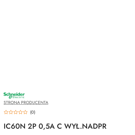
NAZWA
PRODUCENTA:
SCHNEIDER
STRONA PRODUCENTA
ELECTRIC
(0)
IC60N 2P 0,5A C WYŁ.NADPR