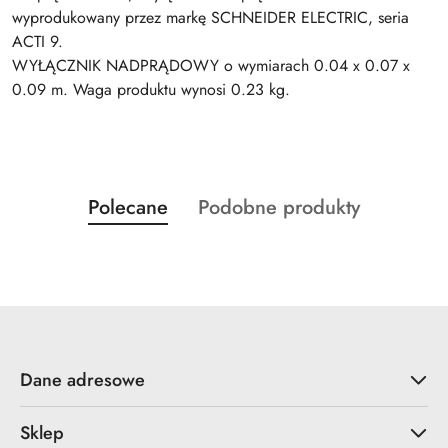
wyprodukowany przez markę SCHNEIDER ELECTRIC, seria
ACTI 9.
WYŁĄCZNIK NADPRĄDOWY o wymiarach 0.04 x 0.07 x
0.09 m. Waga produktu wynosi 0.23 kg.
Produkty
Produkty
Polecane
Podobne produkty
Pomiń karuzelę produktów
o
o
statusie:
statusie:
Dane adresowe
Sklep