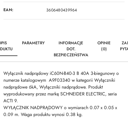
EAN:
3606480439964
OPIS
PARAMETRY
INFORMACJE
OPINIE
ZA
DUKTU
DOT.
(0)
PYT
BEZPIECZEŃSTWA
Wyłącznik nadprądowy iC60N-B40-3 B 40A 3-biegunowy o
numerze katalogowym A9F03340 w kategorii Wyłączniki
nadprądowe 6kA, Wyłączniki nadprądowe. Produkt
wyprodukowany przez markę SCHNEIDER ELECTRIC, seria
ACTI 9.
WYŁĄCZNIK NADPRĄDOWY o wymiarach 0.07 x 0.05 x
0.09 m. Waga produktu wynosi 0.38 kg.