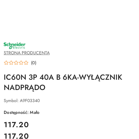
NAZWA
PRODUCENTA:
SCHNEIDER
STRONA PRODUCENTA
ELECTRIC
(0)
IC60N 3P 40A B 6KA-WYŁĄCZNIK
NADPRĄDO
Symbol:
A9F03340
Dostępność:
Mało
cena:
117.20
117.20
Cena: