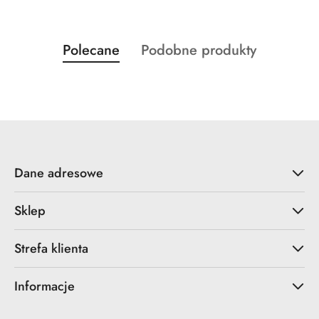
Produkty
Produkty
Polecane
Podobne produkty
Pomiń karuzelę produktów
o
o
statusie:
statusie:
Dane adresowe
Sklep
Strefa klienta
Informacje