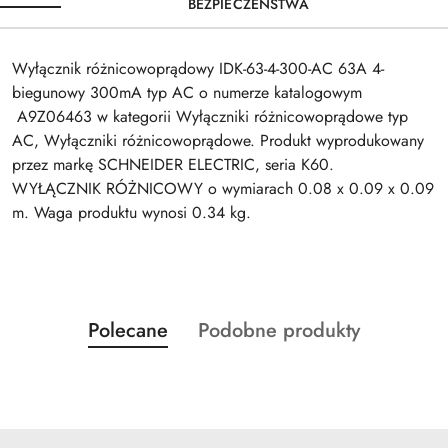
BEZPIECZEŃSTWA
Wyłącznik różnicowoprądowy IDK-63-4-300-AC 63A 4-
biegunowy 300mA typ AC o numerze katalogowym
A9Z06463 w kategorii Wyłączniki różnicowoprądowe typ
AC, Wyłączniki różnicowoprądowe. Produkt wyprodukowany
przez markę SCHNEIDER ELECTRIC, seria K60.
WYŁĄCZNIK RÓŻNICOWY o wymiarach 0.08 x 0.09 x 0.09
m. Waga produktu wynosi 0.34 kg.
Produkty
Produkty
Polecane
Podobne produkty
Pomiń karuzelę produktów
o
o
statusie:
statusie: