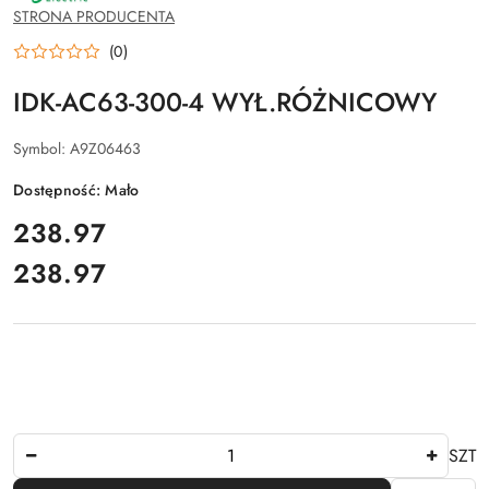
SCHNEIDER
STRONA PRODUCENTA
ELECTRIC
(0)
IDK-AC63-300-4 WYŁ.RÓŻNICOWY
Symbol:
A9Z06463
Dostępność:
Mało
cena:
238.97
238.97
Cena:
Ilość
SZT