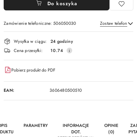
Do koszyka
Zamówienie telefoniczne: 506050030
Zostaw telefon
Dostępność
Wysyłka w ciągu:
24 godziny
i
Wyślij
Cena przesyłki:
10.74
dostawa
Pobierz produkt do PDF
EAN:
3606480500510
OPIS
PARAMETRY
INFORMACJE
OPINIE
ZA
DUKTU
DOT.
(0)
PYT