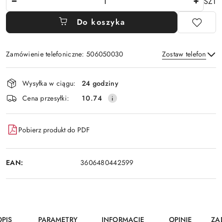
SZT
Do koszyka
Zamówienie telefoniczne: 506050030
Zostaw telefon
Dostępność
Wysyłka w ciągu:
24 godziny
i
Wyślij
Cena przesyłki:
10.74
dostawa
Pobierz produkt do PDF
EAN:
3606480442599
OPIS
PARAMETRY
INFORMACJE
OPINIE
ZA