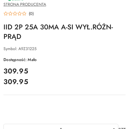
SCHNEIDER
STRONA PRODUCENTA
ELECTRIC
(0)
IID 2P 25A 30MA A-SI WYŁ.RÓŻN-
PRĄD
Symbol:
A9Z31225
Dostępność:
Mało
cena:
309.95
309.95
Cena:
Ilość