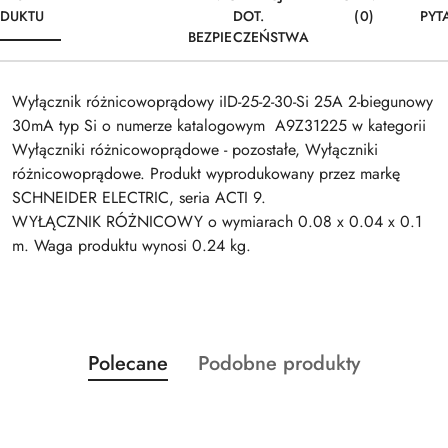
DUKTU
DOT.
(0)
PYT
BEZPIECZEŃSTWA
Wyłącznik różnicowoprądowy iID-25-2-30-Si 25A 2-biegunowy
30mA typ Si o numerze katalogowym A9Z31225 w kategorii
Wyłączniki różnicowoprądowe - pozostałe, Wyłączniki
różnicowoprądowe. Produkt wyprodukowany przez markę
SCHNEIDER ELECTRIC, seria ACTI 9.
WYŁĄCZNIK RÓŻNICOWY o wymiarach 0.08 x 0.04 x 0.1
m. Waga produktu wynosi 0.24 kg.
Produkty
Produkty
Polecane
Podobne produkty
Pomiń karuzelę produktów
o
o
statusie:
statusie: