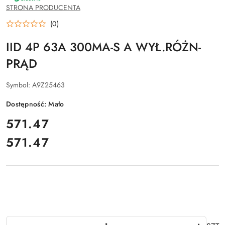
SCHNEIDER
STRONA PRODUCENTA
ELECTRIC
(0)
IID 4P 63A 300MA-S A WYŁ.RÓŻN-
PRĄD
Symbol:
A9Z25463
Dostępność:
Mało
cena:
571.47
571.47
Cena:
Ilość