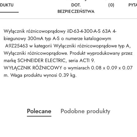
DUKTU
DOT.
(0)
PYT
BEZPIECZEŃSTWA
Wyłącznik różnicowoprądowy iID-63-4-300-A-S 63A 4-
biegunowy 300mA typ A-S o numerze katalogowym
A9Z25463 w kategorii Wyłączniki różnicowoprądowe typ A,
Wyłączniki różnicowoprądowe. Produkt wyprodukowany przez
markę SCHNEIDER ELECTRIC, seria ACTI 9.
WYŁĄCZNIK RÓŻNICOWY o wymiarach 0.08 x 0.09 x 0.07
m. Waga produktu wynosi 0.39 kg.
Produkty
Produkty
Polecane
Podobne produkty
Pomiń karuzelę produktów
o
o
statusie:
statusie: