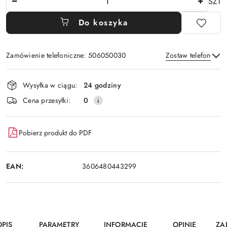
SZT
Do koszyka
Zamówienie telefoniczne: 506050030
Zostaw telefon
Dostępność
Wysyłka w ciągu:
24 godziny
i
Wyślij
Cena przesyłki:
0
dostawa
Pobierz produkt do PDF
EAN:
3606480443299
OPIS
PARAMETRY
INFORMACJE
OPINIE
ZA