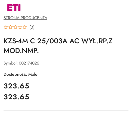
NAZWA
PRODUCENTA:
ETI
POLAM
STRONA PRODUCENTA
SP.Z
O.O.
(0)
KZS-4M C 25/003A AC WYŁ.RP.Z
MOD.NMP.
Symbol:
002174026
Dostępność:
Mało
cena:
323.65
323.65
Cena: