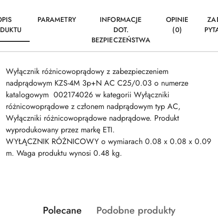
OPIS
PARAMETRY
INFORMACJE
OPINIE
ZA
DUKTU
DOT.
(0)
PYT
BEZPIECZEŃSTWA
Wyłącznik różnicowoprądowy z zabezpieczeniem
nadprądowym KZS-4M 3p+N AC C25/0.03 o numerze
katalogowym 002174026 w kategorii Wyłączniki
różnicowoprądowe z członem nadprądowym typ AC,
Wyłączniki różnicowoprądowe nadprądowe. Produkt
wyprodukowany przez markę ETI.
WYŁĄCZNIK RÓŻNICOWY o wymiarach 0.08 x 0.08 x 0.09
m. Waga produktu wynosi 0.48 kg.
Produkty
Produkty
Polecane
Podobne produkty
Pomiń karuzelę produktów