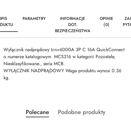
OPIS
PARAMETRY
INFORMACJE
OPINIE
ZA
DUKTU
DOT.
(0)
PYT
BEZPIECZEŃSTWA
Wyłącznik nadprądowy Icn=6000A 3P C 16A QuickConnect
o numerze katalogowym MCS316 w kategorii Pozostałe,
Niesklasyfikowane., seria MCB.
WYŁĄCZNIK NADPRĄDOWY Waga produktu wynosi 0.36
kg.
Produkty
Produkty
Polecane
Podobne produkty
Pomiń karuzelę produktów
o
o
statusie:
statusie: