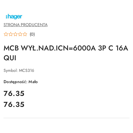
NAZWA
PRODUCENTA:
HAGER
STRONA PRODUCENTA
(0)
MCB WYŁ.NAD.ICN=6000A 3P C 16A
QUI
Symbol:
MCS316
Dostępność:
Mało
cena:
76.35
76.35
Cena: