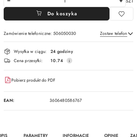
SZT
Do koszyka
Zamówienie telefoniczne: 506050030
Zostaw telefon
Dostępność
Wysyłka w ciągu:
24 godziny
i
Wyślij
Cena przesyłki:
10.74
dostawa
Pobierz produkt do PDF
EAN:
3606480586767
OPIS
PARAMETRY
INFORMACJE
OPINIE
ZA