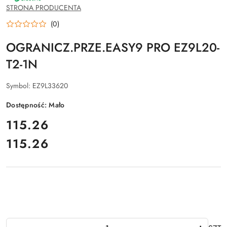
SCHNEIDER
STRONA PRODUCENTA
ELECTRIC
(0)
OGRANICZ.PRZE.EASY9 PRO EZ9L20-
T2-1N
Symbol:
EZ9L33620
Dostępność:
Mało
cena:
115.26
115.26
Cena:
Ilość