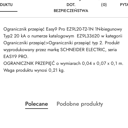
DUKTU
DOT.
(0)
PYT
BEZPIECZEŃSTWA
Ogranicznik przepięć Easy9 Pro EZ9L20-T2-1N 1N-biegunowy
Typ2 20 kA o numerze katalogowym EZ9L33620 w kategorii
Ograniczniki przepięć>Ograniczniki przepięć typ 2. Produkt
wyprodukowany przez markę SCHNEIDER ELECTRIC, seria
EASY9 PRO.
OGRANICZNIK PRZEPIĘĆ o wymiarach 0,04 x 0,07 x 0,1 m.
Waga produktu wynosi 0,21 kg.
Produkty
Produkty
Polecane
Podobne produkty
Pomiń karuzelę produktów
o
o
statusie:
statusie: