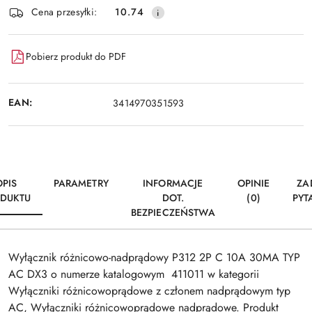
Wyślij
Cena przesyłki:
10.74
dostawa
Pobierz produkt do PDF
EAN:
3414970351593
OPIS
PARAMETRY
INFORMACJE
OPINIE
ZA
DUKTU
DOT.
(0)
PYT
BEZPIECZEŃSTWA
Wyłącznik różnicowo-nadprądowy P312 2P C 10A 30MA TYP
AC DX3 o numerze katalogowym 411011 w kategorii
Wyłączniki różnicowoprądowe z członem nadprądowym typ
AC, Wyłączniki różnicowoprądowe nadprądowe. Produkt