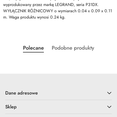
wyprodukowany przez markę LEGRAND, seria P31DX.
WYŁĄCZNIK RÓŻNICOWY o wymiarach 0.04 x 0.09 x 0.11
m. Waga produktu wynosi 0.24 kg.
Produkty
Produkty
Polecane
Podobne produkty
Pomiń karuzelę produktów
o
o
statusie:
statusie:
Dane adresowe
Sklep