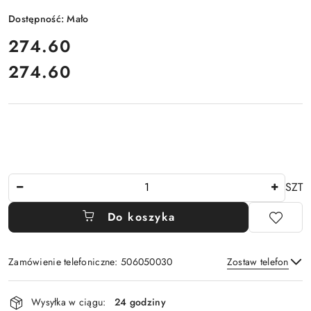
Dostępność:
Mało
cena:
274.60
274.60
Cena:
Ilość
SZT
Do koszyka
Zamówienie telefoniczne: 506050030
Zostaw telefon
Dostępność
Wysyłka w ciągu:
24 godziny
i