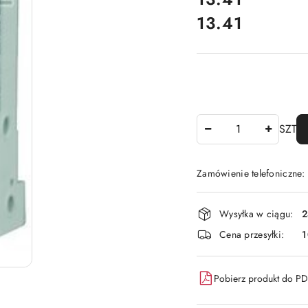
13.41
Cena:
Ilość
SZT
Zamówienie telefoniczne
Dostępność
Wysyłka w ciągu:
2
i
Cena przesyłki:
1
dostawa
Pobierz produkt do P