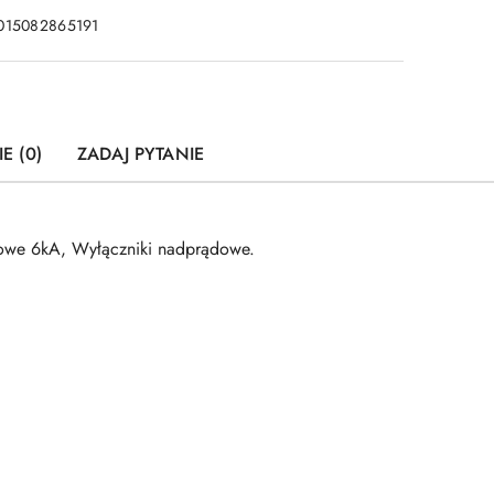
015082865191
E (0)
ZADAJ PYTANIE
owe 6kA, Wyłączniki nadprądowe.