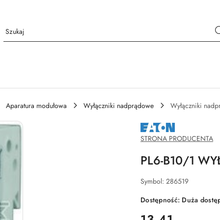
Aparatura modułowa
Wyłączniki nadprądowe
Wyłączniki nad
NAZWA
PRODUCENTA:
EATON
STRONA PRODUCENTA
PL6-B10/1 W
Symbol:
286519
Dostępność:
Duża dostę
cena:
13.41