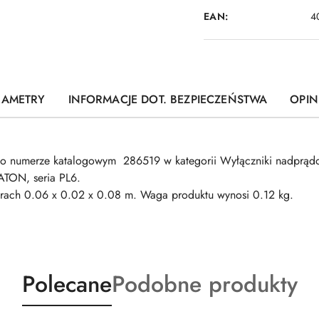
EAN:
4
RAMETRY
INFORMACJE DOT. BEZPIECZEŃSTWA
OPINI
o numerze katalogowym 286519 w kategorii Wyłączniki nadprąd
ATON, seria PL6.
0.06 x 0.02 x 0.08 m. Waga produktu wynosi 0.12 kg.
Produkty
Produkty
Polecane
Podobne produkty
o
o