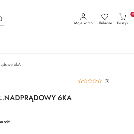
Moje konto
Ulubione
Koszyk
prądowe 6kA
(0)
YŁ.NADPRĄDOWY 6KA
pność