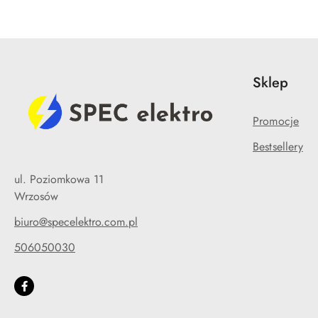
Sklep
Promocje
Bestsellery
ul. Poziomkowa 11
Wrzosów
biuro@specelektro.com.pl
506050030