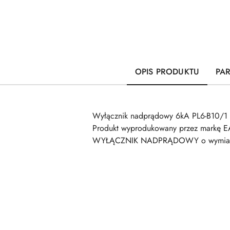
OPIS PRODUKTU
PA
Wyłącznik nadprądowy 6kA PL6-B10/1 
Produkt wyprodukowany przez markę E
WYŁĄCZNIK NADPRĄDOWY o wymiarach 
Pomiń karuzelę produktów