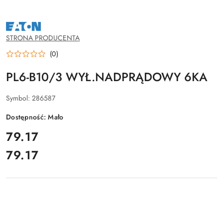
NAZWA
PRODUCENTA:
EATON
STRONA PRODUCENTA
(0)
PL6-B10/3 WYŁ.NADPRĄDOWY 6KA
Symbol:
286587
Dostępność:
Mało
cena:
79.17
79.17
Cena: