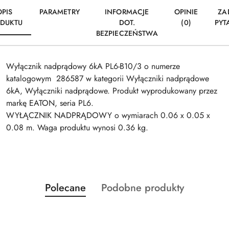
OPIS
PARAMETRY
INFORMACJE
OPINIE
ZA
DUKTU
DOT.
(0)
PYT
BEZPIECZEŃSTWA
Wyłącznik nadprądowy 6kA PL6-B10/3 o numerze
katalogowym 286587 w kategorii Wyłączniki nadprądowe
6kA, Wyłączniki nadprądowe. Produkt wyprodukowany przez
markę EATON, seria PL6.
WYŁĄCZNIK NADPRĄDOWY o wymiarach 0.06 x 0.05 x
0.08 m. Waga produktu wynosi 0.36 kg.
Produkty
Produkty
Polecane
Podobne produkty
Pomiń karuzelę produktów
o
o
statusie:
statusie: