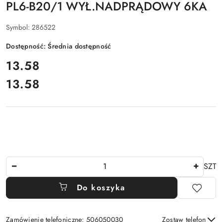
PL6-B20/1 WYŁ.NADPRĄDOWY 6KA
Symbol:
286522
Dostępność:
Średnia dostępność
cena:
13.58
13.58
Cena:
Ilość
SZT
Do koszyka
Zamówienie telefoniczne: 506050030
Zostaw telefon