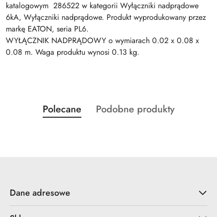
katalogowym 286522 w kategorii Wyłączniki nadprądowe
6kA, Wyłączniki nadprądowe. Produkt wyprodukowany przez
markę EATON, seria PL6.
WYŁĄCZNIK NADPRĄDOWY o wymiarach 0.02 x 0.08 x
0.08 m. Waga produktu wynosi 0.13 kg.
Produkty
Produkty
Polecane
Podobne produkty
Pomiń karuzelę produktów
o
o
statusie:
statusie:
Dane adresowe