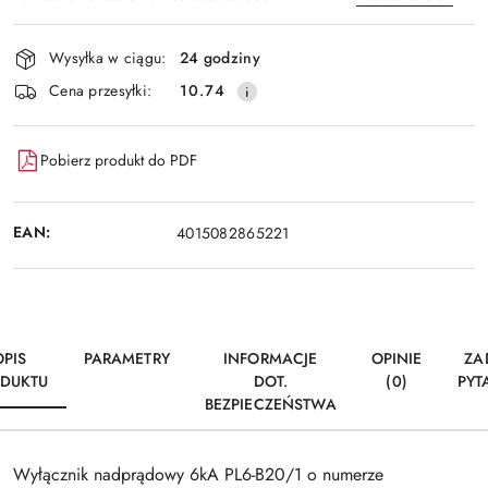
Dostępność
Wysyłka w ciągu:
24 godziny
i
Wyślij
Cena przesyłki:
10.74
dostawa
Pobierz produkt do PDF
EAN:
4015082865221
OPIS
PARAMETRY
INFORMACJE
OPINIE
ZA
DUKTU
DOT.
(0)
PYT
BEZPIECZEŃSTWA
Wyłącznik nadprądowy 6kA PL6-B20/1 o numerze