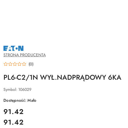
NAZWA
PRODUCENTA:
EATON
STRONA PRODUCENTA
(0)
PL6-C2/1N WYŁ.NADPRĄDOWY 6KA
Symbol:
106029
Dostępność:
Mało
cena:
91.42
91.42
Cena: