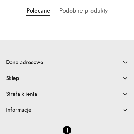
Produkty
Produkty
Polecane
Podobne produkty
Pomiń karuzelę produktów
o
o
statusie:
statusie:
Dane adresowe
Sklep
Strefa klienta
Informacje