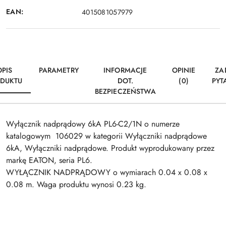
EAN:
4015081057979
OPIS
PARAMETRY
INFORMACJE
OPINIE
ZA
DUKTU
DOT.
(0)
PYT
BEZPIECZEŃSTWA
Wyłącznik nadprądowy 6kA PL6-C2/1N o numerze
katalogowym 106029 w kategorii Wyłączniki nadprądowe
6kA, Wyłączniki nadprądowe. Produkt wyprodukowany przez
markę EATON, seria PL6.
WYŁĄCZNIK NADPRĄDOWY o wymiarach 0.04 x 0.08 x
0.08 m. Waga produktu wynosi 0.23 kg.