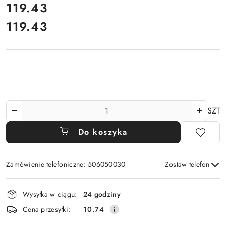
cena:
119.43
119.43
Cena:
Ilość
SZT
Do koszyka
Zamówienie telefoniczne: 506050030
Zostaw telefon
Dostępność
Wysyłka w ciągu:
24 godziny
i
Wyślij
Cena przesyłki:
10.74
dostawa