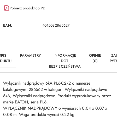
Pobierz produkt do PDF
EAN:
4015082865627
OPIS
PARAMETRY
INFORMACJE
OPINIE
ZA
DUKTU
DOT.
(0)
PYT
BEZPIECZEŃSTWA
Wyłącznik nadprądowy 6kA PL6-C2/2 o numerze
katalogowym 286562 w kategorii Wyłączniki nadprądowe
6kA, Wyłączniki nadprądowe. Produkt wyprodukowany przez
markę EATON, seria PL6.
WYŁĄCZNIK NADPRĄDOWY o wymiarach 0.04 x 0.07 x
0.08 m. Waga produktu wynosi 0.22 kg.