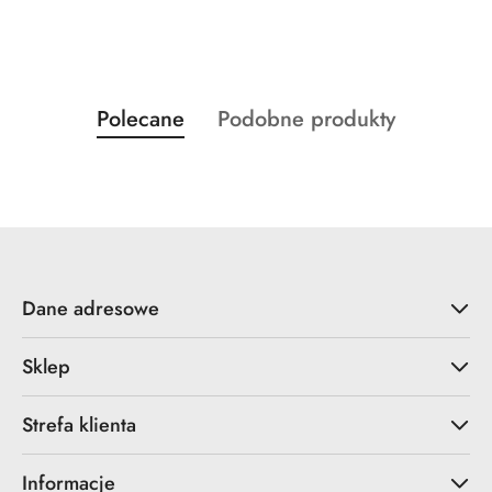
Produkty
Produkty
Polecane
Podobne produkty
Pomiń karuzelę produktów
o
o
statusie:
statusie:
Dane adresowe
Sklep
Strefa klienta
Informacje