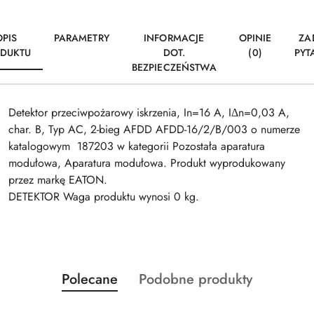
OPIS
PARAMETRY
INFORMACJE
OPINIE
ZA
DUKTU
DOT.
(0)
PYT
BEZPIECZEŃSTWA
Detektor przeciwpożarowy iskrzenia, In=16 A, IΔn=0,03 A,
char. B, Typ AC, 2-bieg AFDD AFDD-16/2/B/003 o numerze
katalogowym 187203 w kategorii Pozostała aparatura
modułowa, Aparatura modułowa. Produkt wyprodukowany
przez markę EATON.
DETEKTOR Waga produktu wynosi 0 kg.
Produkty
Produkty
Polecane
Podobne produkty
Pomiń karuzelę produktów
o
o