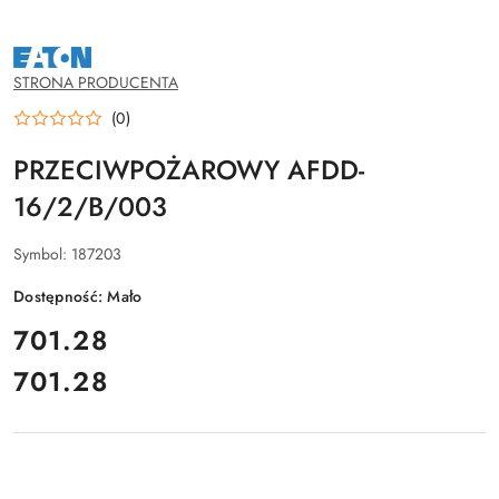
NAZWA
PRODUCENTA:
EATON
STRONA PRODUCENTA
(0)
PRZECIWPOŻAROWY AFDD-
16/2/B/003
Symbol:
187203
Dostępność:
Mało
cena:
701.28
701.28
Cena: