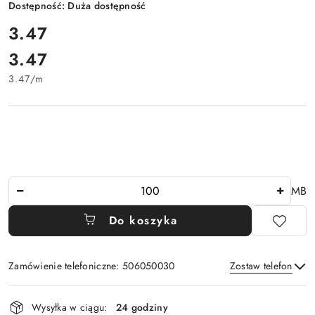
Dostępność:
Duża dostępność
cena:
3.47
3.47
Cena:
3.47
/
m
Ilość
MB
Do koszyka
Zamówienie telefoniczne: 506050030
Zostaw telefon
Dostępność
Wysyłka w ciągu:
24 godziny
i