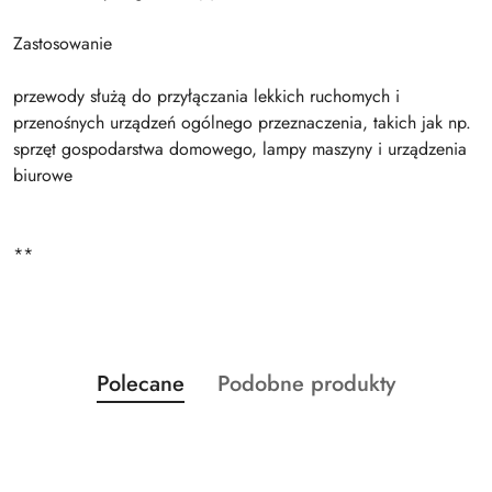
Zastosowanie
przewody służą do przyłączania lekkich ruchomych i
przenośnych urządzeń ogólnego przeznaczenia, takich jak np.
sprzęt gospodarstwa domowego, lampy maszyny i urządzenia
biurowe
**
Produkty
Produkty
Polecane
Podobne produkty
Pomiń karuzelę produktów
o
o
statusie:
statusie: