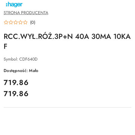
NAZWA
PRODUCENTA:
HAGER
STRONA PRODUCENTA
(0)
RCC.WYŁ.RÓŻ.3P+N 40A 30MA 10KA
F
Symbol:
CDF640D
Dostępność:
Mało
cena:
719.86
719.86
Cena: