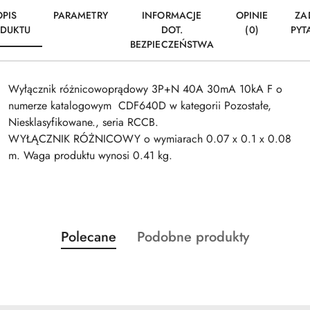
OPIS
PARAMETRY
INFORMACJE
OPINIE
ZA
DUKTU
DOT.
(0)
PYT
BEZPIECZEŃSTWA
Wyłącznik różnicowoprądowy 3P+N 40A 30mA 10kA F o
numerze katalogowym CDF640D w kategorii Pozostałe,
Niesklasyfikowane., seria RCCB.
WYŁĄCZNIK RÓŻNICOWY o wymiarach 0.07 x 0.1 x 0.08
m. Waga produktu wynosi 0.41 kg.
Produkty
Produkty
Polecane
Podobne produkty
Pomiń karuzelę produktów
o
o
statusie:
statusie: