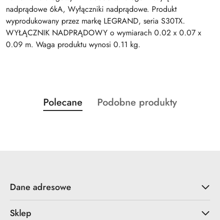
nadprądowe 6kA, Wyłączniki nadprądowe. Produkt
wyprodukowany przez markę LEGRAND, seria S30TX.
WYŁĄCZNIK NADPRĄDOWY o wymiarach 0.02 x 0.07 x
0.09 m. Waga produktu wynosi 0.11 kg.
Produkty
Produkty
Polecane
Podobne produkty
Pomiń karuzelę produktów
o
o
statusie:
statusie:
Dane adresowe
Sklep