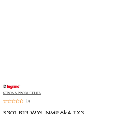
NAZWA
PRODUCENTA:
LEGRAND
STRONA PRODUCENTA
(0)
S301 B13 WYŁ.NMP.6kA TX3