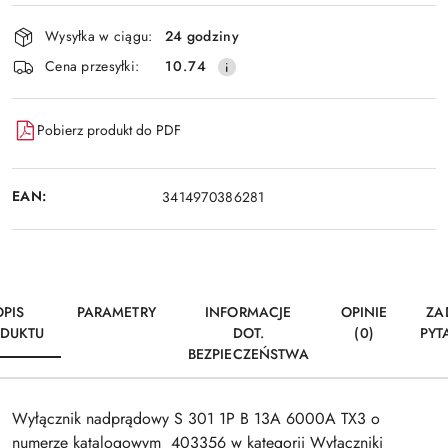
Dostępność
Wysyłka w ciągu:
24 godziny
i
Wyślij
Cena przesyłki:
10.74
dostawa
Pobierz produkt do PDF
EAN:
3414970386281
OPIS
PARAMETRY
INFORMACJE
OPINIE
ZA
DUKTU
DOT.
(0)
PYT
BEZPIECZEŃSTWA
Wyłącznik nadprądowy S 301 1P B 13A 6000A TX3 o
numerze katalogowym 403356 w kategorii Wyłączniki