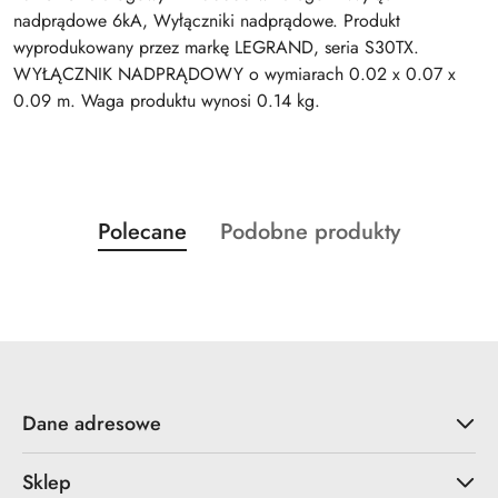
nadprądowe 6kA, Wyłączniki nadprądowe. Produkt
wyprodukowany przez markę LEGRAND, seria S30TX.
WYŁĄCZNIK NADPRĄDOWY o wymiarach 0.02 x 0.07 x
0.09 m. Waga produktu wynosi 0.14 kg.
Produkty
Produkty
Polecane
Podobne produkty
Pomiń karuzelę produktów
o
o
statusie:
statusie:
Dane adresowe
Sklep