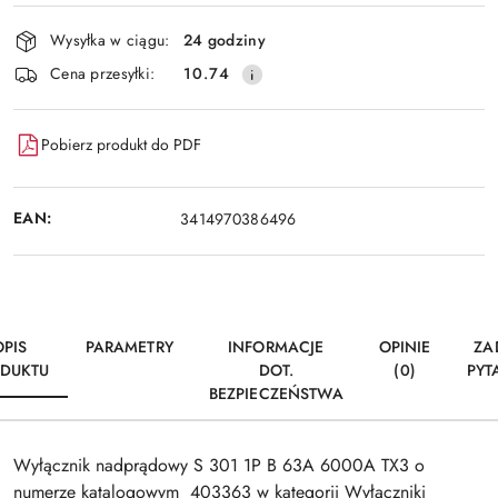
Dostępność
Wysyłka w ciągu:
24 godziny
i
Wyślij
Cena przesyłki:
10.74
dostawa
Pobierz produkt do PDF
EAN:
3414970386496
OPIS
PARAMETRY
INFORMACJE
OPINIE
ZA
DUKTU
DOT.
(0)
PYT
BEZPIECZEŃSTWA
Wyłącznik nadprądowy S 301 1P B 63A 6000A TX3 o
numerze katalogowym 403363 w kategorii Wyłączniki