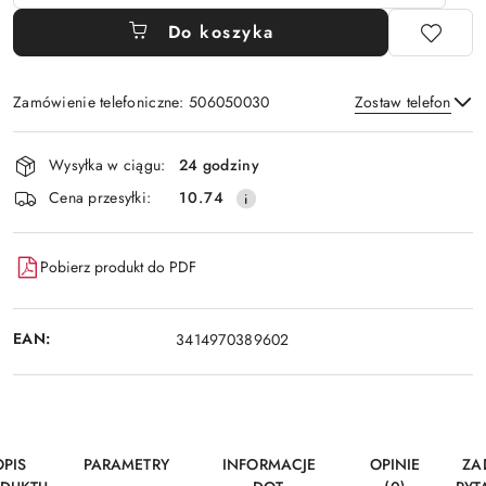
Do koszyka
Zamówienie telefoniczne: 506050030
Zostaw telefon
Dostępność
Wysyłka w ciągu:
24 godziny
i
Wyślij
Cena przesyłki:
10.74
dostawa
Pobierz produkt do PDF
EAN:
3414970389602
OPIS
PARAMETRY
INFORMACJE
OPINIE
ZA