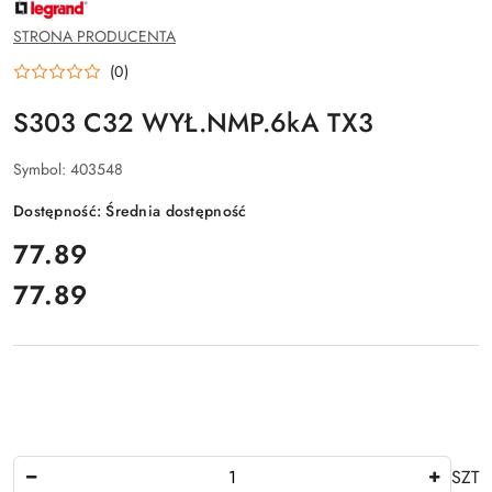
NAZWA
PRODUCENTA:
LEGRAND
STRONA PRODUCENTA
(0)
S303 C32 WYŁ.NMP.6kA TX3
Symbol:
403548
Dostępność:
Średnia dostępność
cena:
77.89
77.89
Cena:
Ilość
SZT