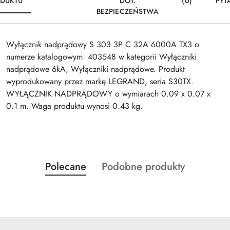
DUKTU
DOT.
(0)
PYT
BEZPIECZEŃSTWA
Wyłącznik nadprądowy S 303 3P C 32A 6000A TX3 o
numerze katalogowym 403548 w kategorii Wyłączniki
nadprądowe 6kA, Wyłączniki nadprądowe. Produkt
wyprodukowany przez markę LEGRAND, seria S30TX.
WYŁĄCZNIK NADPRĄDOWY o wymiarach 0.09 x 0.07 x
0.1 m. Waga produktu wynosi 0.43 kg.
Produkty
Produkty
Polecane
Podobne produkty
Pomiń karuzelę produktów
o
o
statusie:
statusie: