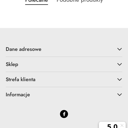
Pomiń karuzelę produktów
o
o
statusie:
statusie:
Dane adresowe
Sklep
Strefa klienta
Informacje