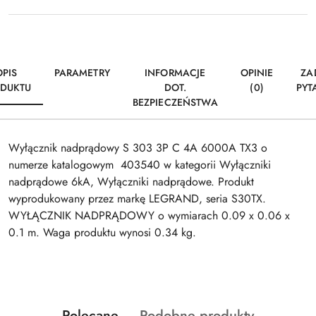
OPIS
PARAMETRY
INFORMACJE
OPINIE
ZA
DUKTU
DOT.
(0)
PYT
BEZPIECZEŃSTWA
Wyłącznik nadprądowy S 303 3P C 4A 6000A TX3 o
numerze katalogowym 403540 w kategorii Wyłączniki
nadprądowe 6kA, Wyłączniki nadprądowe. Produkt
wyprodukowany przez markę LEGRAND, seria S30TX.
WYŁĄCZNIK NADPRĄDOWY o wymiarach 0.09 x 0.06 x
0.1 m. Waga produktu wynosi 0.34 kg.
Produkty
Produkty
Polecane
Podobne produkty