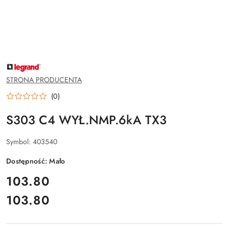
NAZWA
PRODUCENTA:
LEGRAND
STRONA PRODUCENTA
(0)
S303 C4 WYŁ.NMP.6kA TX3
Symbol:
403540
Dostępność:
Mało
cena:
103.80
103.80
Cena: