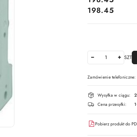
198.45
Cena:
Ilość
SZT
Zamówienie telefoniczne
Dostępność
Wysyłka w ciągu:
2
i
Cena przesyłki:
1
dostawa
Pobierz produkt do P