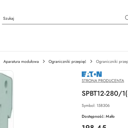
Aparatura modułowa
Ograniczniki przepięć
Ograniczniki przep
NAZWA
PRODUCENTA:
EATON
STRONA PRODUCENTA
SPBT12-280/1
Symbol:
158306
Dostępność:
Mało
cena:
198.45