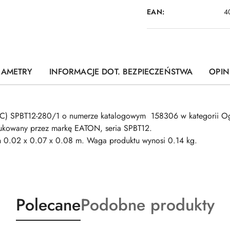
EAN:
4
RAMETRY
INFORMACJE DOT. BEZPIECZEŃSTWA
OPINI
B+C) SPBT12-280/1 o numerze katalogowym 158306 w kategorii Ogr
dukowany przez markę EATON, seria SPBT12.
.02 x 0.07 x 0.08 m. Waga produktu wynosi 0.14 kg.
Produkty
Produkty
Polecane
Podobne produkty
o
o