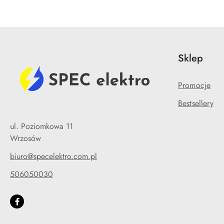
Sklep
Promocje
Bestsellery
ul. Poziomkowa 11
Wrzosów
biuro@specelektro.com.pl
506050030