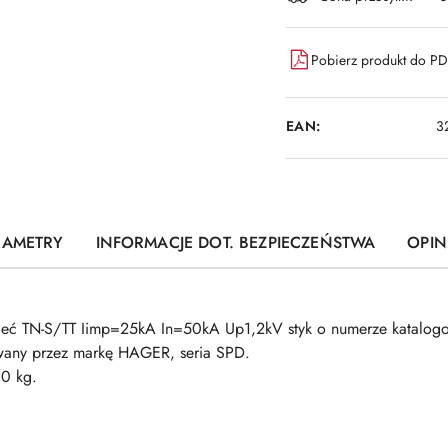
dostawa
Pobierz produkt do P
EAN:
3
RAMETRY
INFORMACJE DOT. BEZPIECZEŃSTWA
OPINI
ieć TN-S/TT Iimp=25kA In=50kA Up1,2kV styk o numerze katalogo
wany przez markę HAGER, seria SPD.
0 kg.