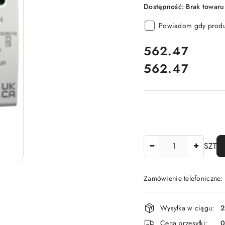
Dostępność:
Brak towaru
Powiadom gdy produk
cena:
562.47
562.47
Cena:
Ilość
SZT
Zamówienie telefoniczne
Dostępność
Wysyłka w ciągu:
2
i
Cena przesyłki: