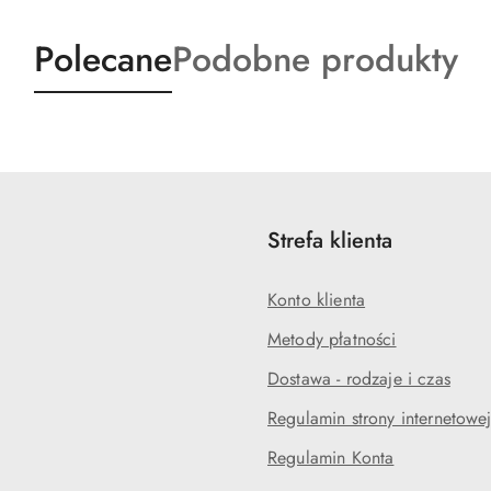
Produkty
Produkty
Polecane
Podobne produkty
o
o
statusie:
statusie:
Strefa klienta
Konto klienta
Metody płatności
Dostawa - rodzaje i czas
Regulamin strony internetowe
Regulamin Konta