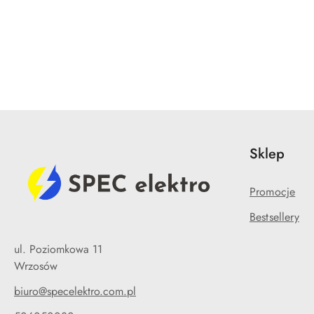
Pomiń karuzelę produktów
Sklep
Promocje
Bestsellery
ul. Poziomkowa 11
Wrzosów
biuro@specelektro.com.pl