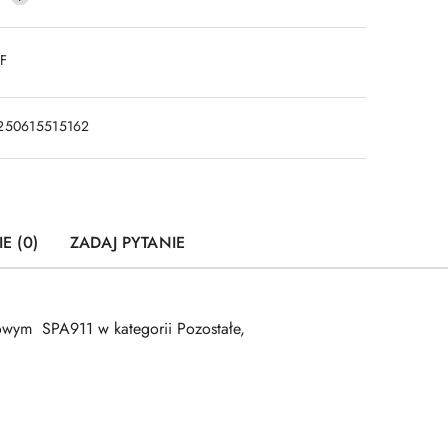
DF
250615515162
E (0)
ZADAJ PYTANIE
wym SPA911 w kategorii Pozostałe,