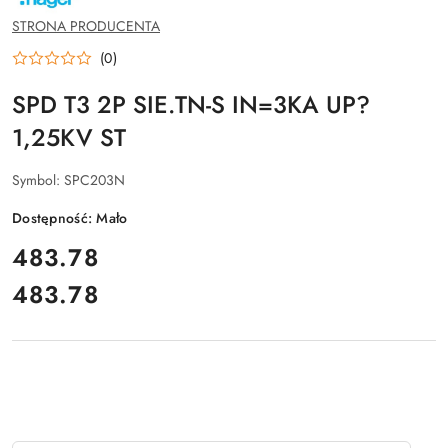
PRODUCENTA:
HAGER
STRONA PRODUCENTA
(0)
SPD T3 2P SIE.TN-S IN=3KA UP?
1,25KV ST
Symbol:
SPC203N
Dostępność:
Mało
cena:
483.78
483.78
Cena: