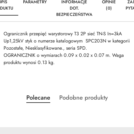
OPIS
PARAMETRY
INFORMACJE
OPINIE
ZA
DUKTU
DOT.
(0)
PYT
BEZPIECZEŃSTWA
Ogranicznik przepięć warystorowy T3 2P sieć TN-S In=3kA
Up1,25kV styk o numerze katalogowym SPC203N w kategorii
Pozostałe, Niesklasyfikowane., seria SPD.
OGRANICZNIK o wymiarach 0.09 x 0.02 x 0.07 m. Waga
produktu wynosi 0.13 kg.
Produkty
Produkty
Polecane
Podobne produkty
Pomiń karuzelę produktów
o
o
statusie:
statusie: