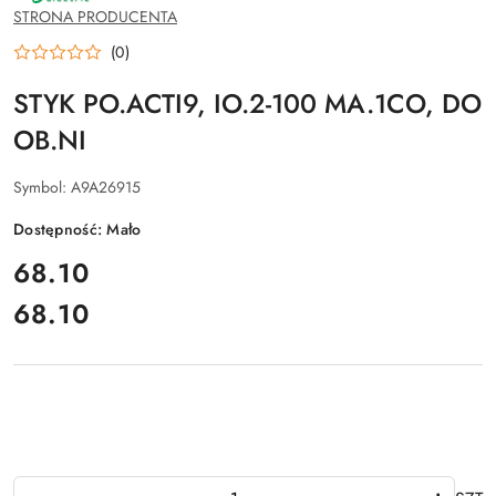
SCHNEIDER
STRONA PRODUCENTA
ELECTRIC
(0)
STYK PO.ACTI9, IO.2-100 MA.1CO, DO
OB.NI
Symbol:
A9A26915
Dostępność:
Mało
cena:
68.10
68.10
Cena:
Ilość