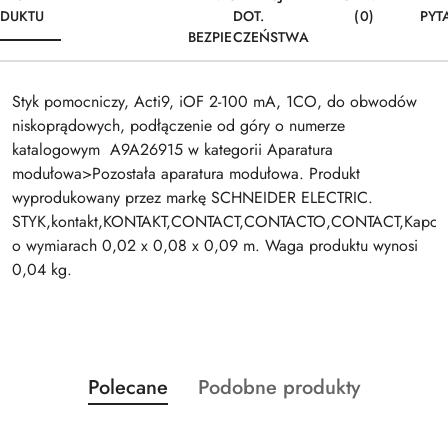
DUKTU
DOT.
(0)
PYT
BEZPIECZEŃSTWA
Styk pomocniczy, Acti9, iOF 2-100 mA, 1CO, do obwodów
niskoprądowych, podłączenie od góry o numerze
katalogowym A9A26915 w kategorii Aparatura
modułowa>Pozostała aparatura modułowa. Produkt
wyprodukowany przez markę SCHNEIDER ELECTRIC.
STYK,kontakt,KONTAKT,CONTACT,CONTACTO,CONTACT,Kapc
o wymiarach 0,02 x 0,08 x 0,09 m. Waga produktu wynosi
0,04 kg.
Produkty
Produkty
Polecane
Podobne produkty
Pomiń karuzelę produktów
o
o
statusie:
statusie: