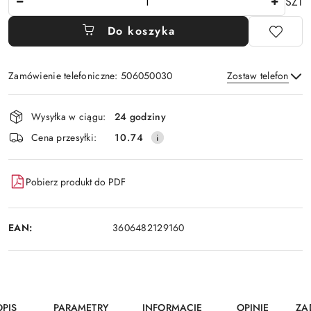
SZT
Do koszyka
Zamówienie telefoniczne: 506050030
Zostaw telefon
Dostępność
Wysyłka w ciągu:
24 godziny
i
Wyślij
Cena przesyłki:
10.74
dostawa
Pobierz produkt do PDF
EAN:
3606482129160
OPIS
PARAMETRY
INFORMACJE
OPINIE
ZA