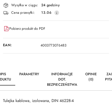
Dostępność
Wysyłka w ciągu:
24 godziny
i
Wyślij
Cena przesyłki:
13.06
dostawa
Pobierz produkt do PDF
EAN:
4003773076483
OPIS
PARAMETRY
INFORMACJE
OPINIE
ZA
DUKTU
DOT.
(0)
PYT
BEZPIECZEŃSTWA
Tulejka kablowa, izolowana, DIN 46228-4