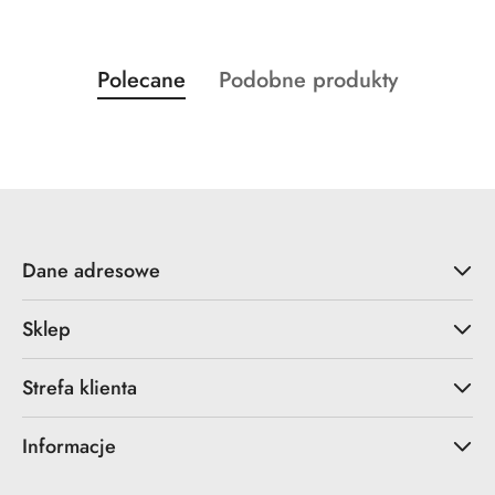
Produkty
Produkty
Polecane
Podobne produkty
Pomiń karuzelę produktów
o
o
statusie:
statusie:
Dane adresowe
Sklep
Strefa klienta
Informacje