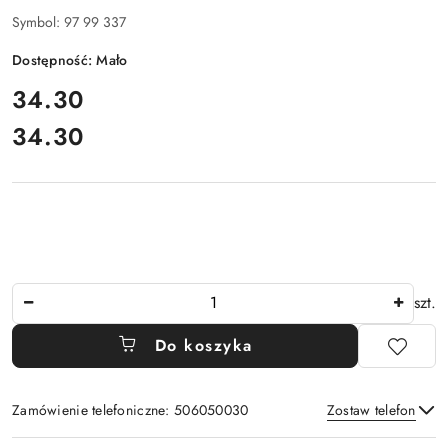
Symbol:
97 99 337
Dostępność:
Mało
cena:
34.30
34.30
Cena:
Ilość
szt.
Do koszyka
Zamówienie telefoniczne: 506050030
Zostaw telefon